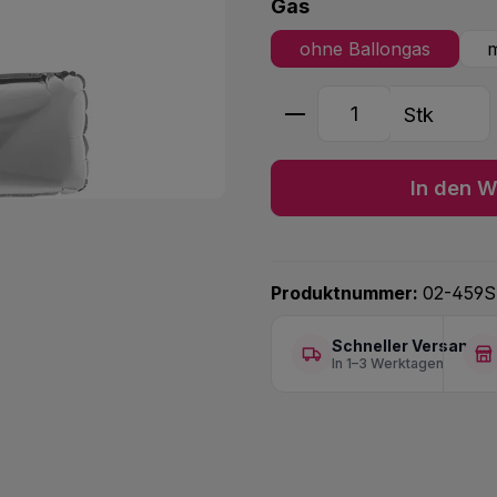
auswählen
Gas
ohne Ballongas
m
Produkt Anzahl: G
Stk
In den W
Produktnummer:
02-459S
Schneller Versand
In 1–3 Werktagen