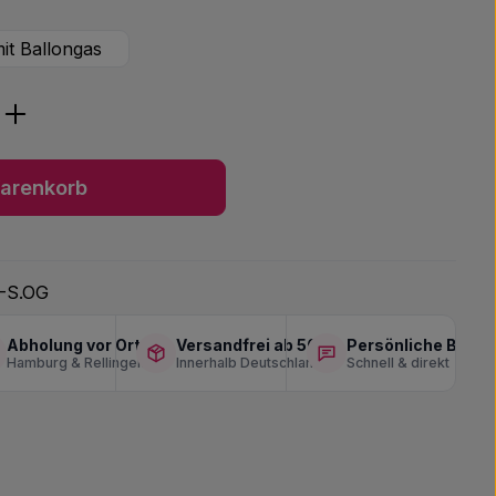
it Ballongas
ib den gewünschten Wert ein oder benu
arenkorb
-S.OG
Abholung vor Ort
Versandfrei ab 50 €
Persönliche Berat
Hamburg & Rellingen
Innerhalb Deutschlands
Schnell & direkt