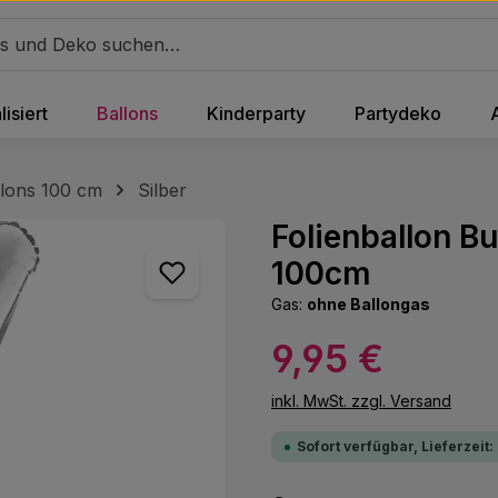
isiert
Ballons
Kinderparty
Partydeko
lons 100 cm
Silber
Folienballon B
100cm
Gas:
ohne Ballongas
Regulärer Preis:
9,95 €
inkl. MwSt. zzgl. Versand
Sofort verfügbar, Lieferzeit: