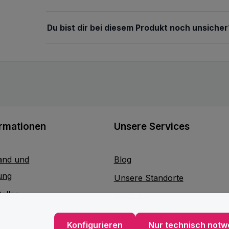
Du bist dir bei diesem Produkt noch unsicher
ormationen
Unsere Services
and und
Blog
ung
Unsere Standorte
eller
Beratung
Lieferservice
Konfigurieren
Nur technisch notw