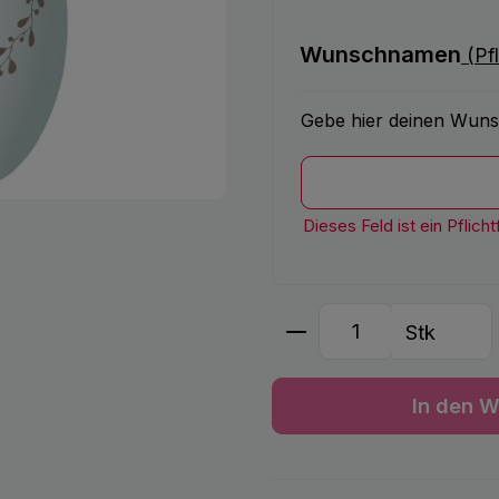
Wunschnamen
(Pfl
Gebe hier deinen Wuns
Wunschnamen
Dieses Feld ist ein Pflicht
Produkt Anzahl: G
Stk
In den W