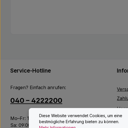
Service-Hotline
Inf
Fragen? Einfach anrufen:
Vers
Zahl
040 – 4222200
Herst
Diese Website verwendet Cookies, um eine
Mo–Fr: 10:00 – 18:00 Uhr
Jobs
bestmögliche Erfahrung bieten zu können.
Sa: 09:00 – 14:00 Uhr
Mehr Informationen ...