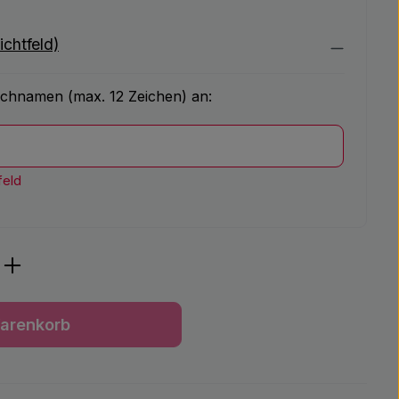
ichtfeld)
chnamen (max. 12 Zeichen) an:
feld
ib den gewünschten Wert ein oder benu
arenkorb