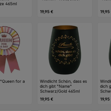
ze 465ml
19,95 €
19,95
eis:
Regulärer Preis:
Regulä
 "Queen for a
Windlicht Schön, dass es
Windl
dich gibt "Name"
dich 
Schwarz/Gold 465ml
Schwa
19,95 €
19,95
eis:
Regulärer Preis:
Regulä