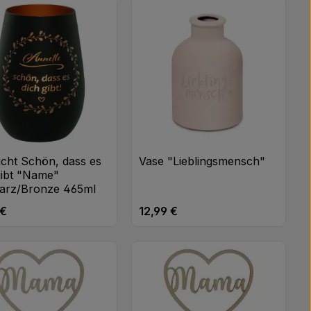
n oder benutze die Schaltflächen um di
icht Schön, dass es
Vase "Lieblingsmensch"
gibt "Name"
arz/Bronze 465ml
 €
12,99 €
rer Preis:
Regulärer Preis:
Produkt Anzahl: Gib 
Stk