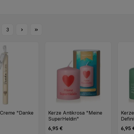
3
te
Seite
 Creme "Danke
Kerze Antikrosa "Meine
Kerz
SuperHeldin"
Defini
6,95 €
6,95 
eis:
Regulärer Preis:
Regulä