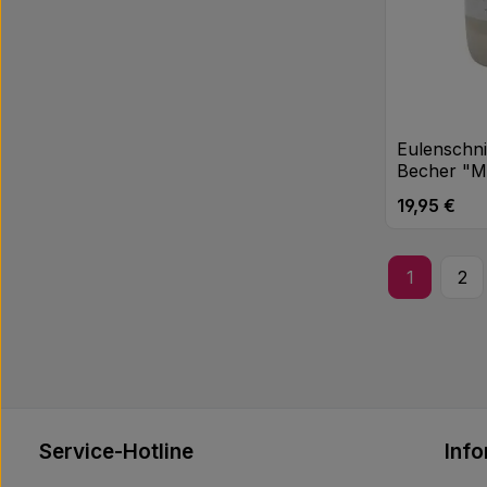
Eulenschnit
Becher "
19,95 €
Regulärer Pr
Produk
1
2
Seite
Sei
Service-Hotline
Inf