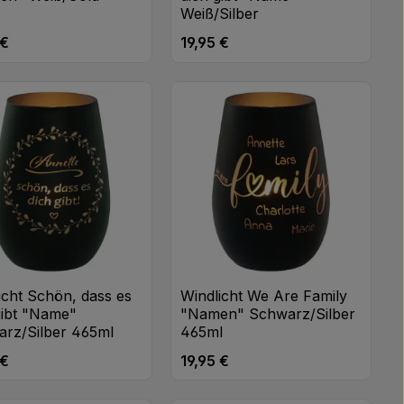
Weiß/Silber
 €
19,95 €
rer Preis:
Regulärer Preis:
icht Schön, dass es
Windlicht We Are Family
gibt "Name"
"Namen" Schwarz/Silber
rz/Silber 465ml
465ml
 €
19,95 €
rer Preis:
Regulärer Preis: