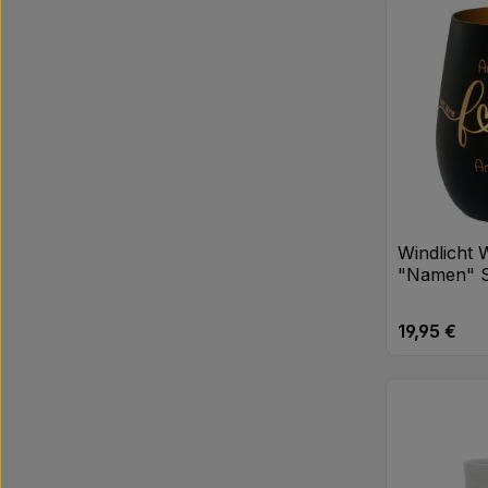
Produk
Windlicht 
"Namen" 
19,95 €
Regulärer Pr