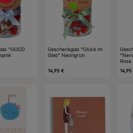
glas "GOOD
Geschenkglas "Glück im
Gesc
npink
Glas" Neongrün
"Nerv
Rosa
14,95 €
14,95
eis:
Regulärer Preis:
Regulä
t Anzahl: Gib den gewünschten Wert ei
Produkt Anzahl: Gib den
Pr
Stk
Stk