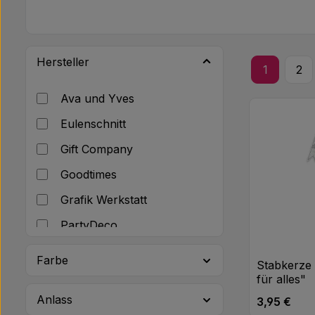
Hersteller
1
2
Seite
Sei
Ava und Yves
Eulenschnitt
Gift Company
Goodtimes
Grafik Werkstatt
PartyDeco
Räder Design
Farbe
Stabkerze
Spiegelburg
für alles"
Anlass
Talking Tables
3,95 €
Regulärer Pr