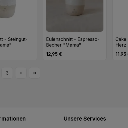
t - Steingut-
Eulenschnitt - Espresso-
Cake
Mama"
Becher "Mama"
Herz 
12,95 €
11,95
eis:
Regulärer Preis:
Regulä
t Anzahl: Gib den gewünschten Wert ei
Produkt Anzahl: Gib den
Pr
Stk
Stk
3
te
Seite
ormationen
Unsere Services