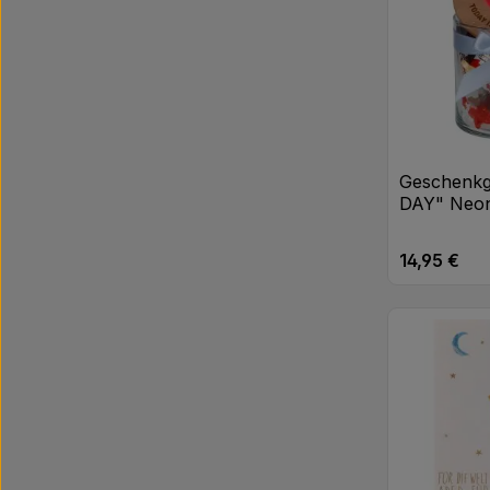
Geschenk
DAY" Neo
14,95 €
Regulärer Pr
Produk