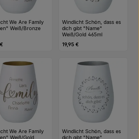
icht We Are Family
Windlicht Schön, dass es
en" Weiß/Bronze
dich gibt "Name"
Weiß/Gold 465ml
 €
19,95 €
rer Preis:
Regulärer Preis:
n oder benutze die Schaltflächen um di
 gewünschten Wert ein oder benutze di
icht We Are Family
Windlicht Schön, dass es
en" Weiß/Gold
dich gibt "Name"