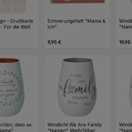
gn - Grußkarte
Erinnerungsheft "Mama &
Windl
- Für die Welt
Ich"
"Nam
9,95 €
19,95
eis:
Regulärer Preis:
Regulä
t Anzahl: Gib den gewünschten Wert ei
Produkt Anzahl: Gib den
Stk
Stk
Schön, dass es
Windlicht We Are Family
Windl
"Name"
"Namen" Weiß/Silber
"Nam