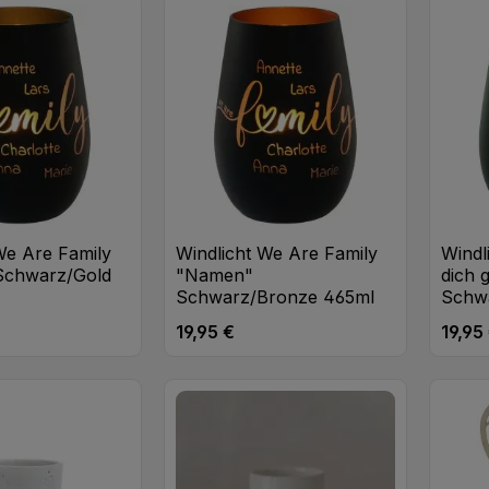
t Anzahl: Gib den gewünschten Wert ei
Stk
We Are Family
Windlicht We Are Family
Windl
Schwarz/Gold
"Namen"
dich 
Schwarz/Bronze 465ml
Schw
19,95 €
19,95
eis:
Regulärer Preis:
Regulä