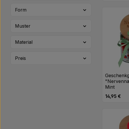
Trendhaus
Produk
Form
Muster
Material
Preis
Geschenkg
"Nervenna
Mint
14,95 €
Regulärer Pr
Produk