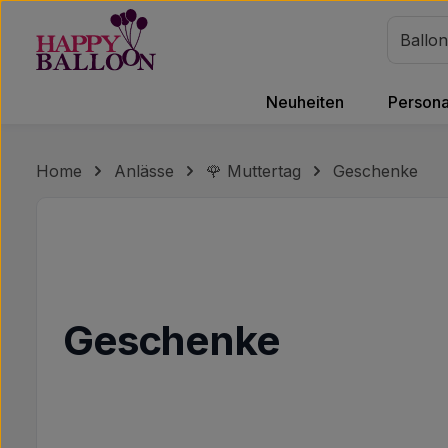
m Hauptinhalt springen
Zur Suche springen
Zur Hauptnavigation springen
Neuheiten
Personal
Home
Anlässe
🌹 Muttertag
Geschenke
Geschenke