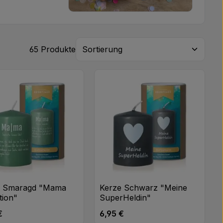
65 Produkte
e Smaragd "Mama
Kerze Schwarz "Meine
tion"
SuperHeldin"
€
6,95 €
rer Preis:
Regulärer Preis: