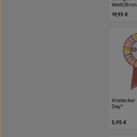
Weiß/Bron
19,95 €
Regulärer Pr
Anstecker
Day"
5,95 €
Regulärer Pr