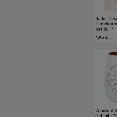
Räder Desi
"Landkarte
bist du..."
4,95 €
Regulärer Pr
Produk
Windlicht 
dich gibt 