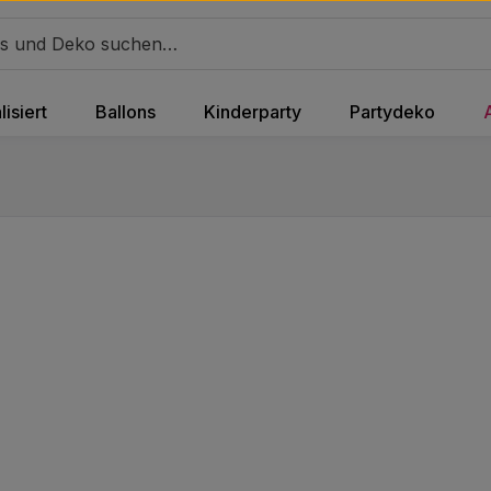
isiert
Ballons
Kinderparty
Partydeko