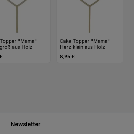
 Topper "Mama"
Cake Topper "Mama"
groß aus Holz
Herz klein aus Holz
 €
8,95 €
rer Preis:
Regulärer Preis:
n oder benutze die Schaltflächen um di
 gewünschten Wert ein oder benutze di
odukt Anzahl: Gib den gewünschten Wert
Produkt Anzahl: Gib 
Stk
Stk
Newsletter