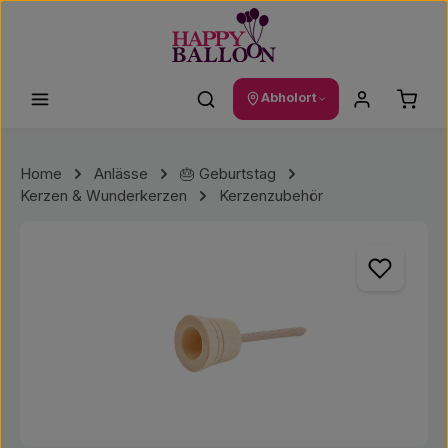
Zum Hauptinhalt springen
Waren
Abholort
Home
Anlässe
🎂 Geburtstag
Kerzen & Wunderkerzen
Kerzenzubehör
Bildergalerie überspringen