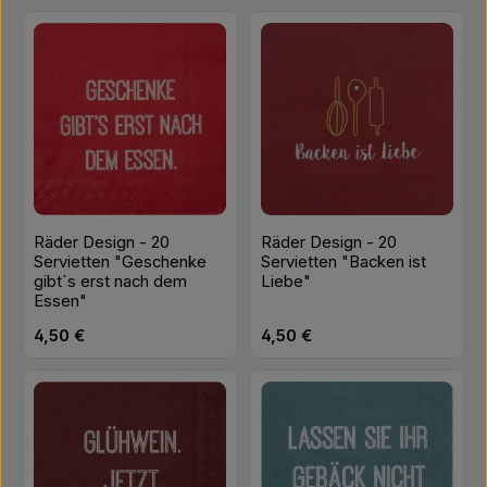
Räder Design - 20
Räder Design - 20
Servietten "Geschenke
Servietten "Backen ist
gibt´s erst nach dem
Liebe"
Essen"
Regulärer Preis:
Regulärer Preis:
4,50 €
4,50 €