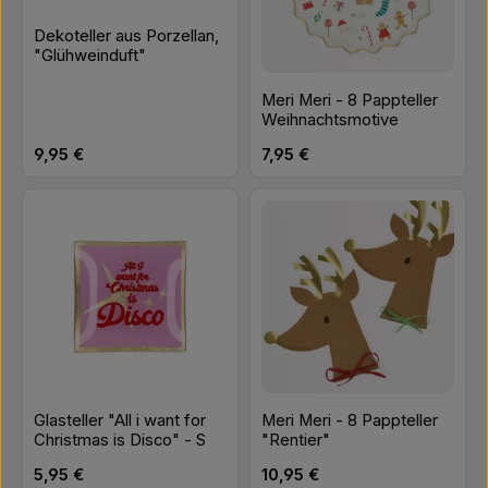
Dekoteller aus Porzellan,
"Glühweinduft"
Meri Meri - 8 Pappteller
Weihnachtsmotive
Regulärer Preis:
Regulärer Preis:
9,95 €
7,95 €
Glasteller "All i want for
Meri Meri - 8 Pappteller
Christmas is Disco" - S
"Rentier"
Regulärer Preis:
Regulärer Preis:
5,95 €
10,95 €