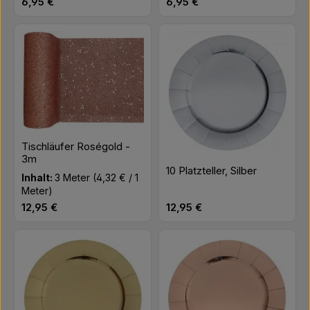
Regulärer Preis:
Regulärer Preis:
6,95 €
6,95 €
Tischläufer Roségold -
3m
10 Platzteller, Silber
Inhalt:
3 Meter
(4,32 € / 1
Meter)
Regulärer Preis:
Regulärer Preis:
12,95 €
12,95 €