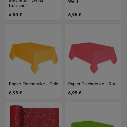
Servietten "Oh du
Weiß
fröhliche"
Regulärer Preis:
Regulärer Preis:
4,50 €
6,95 €
Papier Tischdecke - Gelb
Papier Tischdecke - Rot
Regulärer Preis:
Regulärer Preis:
6,95 €
6,95 €