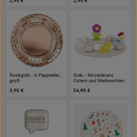
Regulärer Preis:
Regulärer Preis:
2,95 €
2,95 €
Roségold - 6 Pappteller,
Goki - Kerzenkranz
groß
Ostern und Weihnachten
Regulärer Preis:
Regulärer Preis:
3,95 €
54,95 €