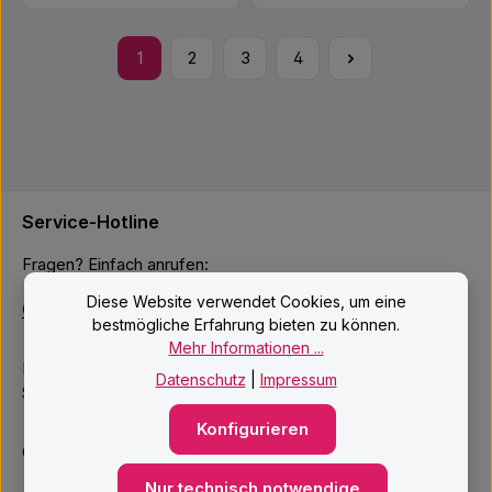
1
2
3
4
Seite
Seite
Seite
Seite
Service-Hotline
Fragen? Einfach anrufen:
Diese Website verwendet Cookies, um eine
040 – 4222200
bestmögliche Erfahrung bieten zu können.
Mehr Informationen ...
Mo–Fr: 10:00 – 18:00 Uhr
Datenschutz
|
Impressum
Sa: 09:00 – 14:00 Uhr
Konfigurieren
Oder über unser
Kontaktformular
.
Nur technisch notwendige