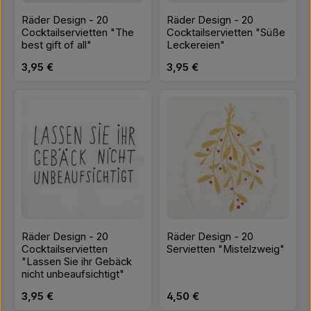
Räder Design - 20
Räder Design - 20
Cocktailservietten "The
Cocktailservietten "Süße
best gift of all"
Leckereien"
Regulärer Preis:
Regulärer Preis:
3,95 €
3,95 €
Räder Design - 20
Räder Design - 20
Cocktailservietten
Servietten "Mistelzweig"
"Lassen Sie ihr Gebäck
nicht unbeaufsichtigt"
Regulärer Preis:
Regulärer Preis:
3,95 €
4,50 €