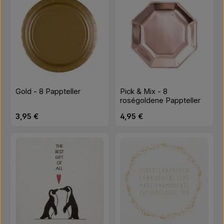
Gold - 8 Pappteller
Pick & Mix - 8
roségoldene Pappteller
Regulärer Preis:
Regulärer Preis:
3,95 €
4,95 €