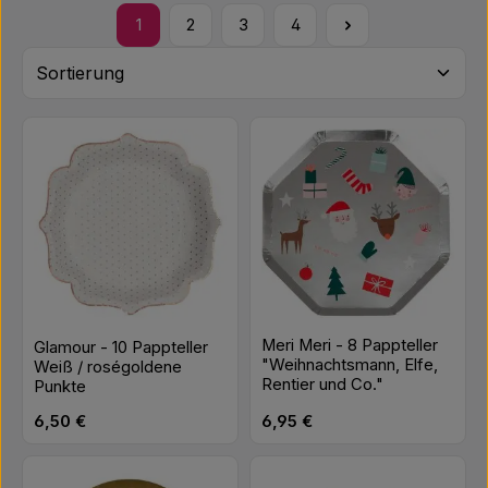
1
2
3
4
Seite
Seite
Seite
Seite
Meri Meri - 8 Pappteller
Glamour - 10 Pappteller
"Weihnachtsmann, Elfe,
Weiß / roségoldene
Rentier und Co."
Punkte
Regulärer Preis:
Regulärer Preis:
6,50 €
6,95 €