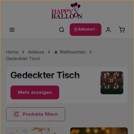
Zum Hauptinhalt springen
Waren
Abholort
Home
Anlässe
🎄 Weihnachten
Gedeckter Tisch
Gedeckter Tisch
Mehr anzeigen
Produkte filtern
Kategoriegalerie überspringen