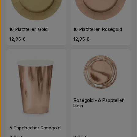
10 Platzteller, Gold
10 Platzteller, Roségold
Regulärer Preis:
Regulärer Preis:
12,95 €
12,95 €
Roségold - 6 Pappteller,
klein
6 Pappbecher Roségold