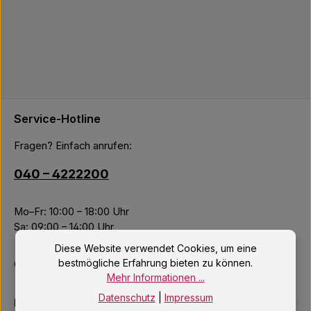
Service-Hotline
Fragen? Einfach anrufen:
040 – 4222200
Mo–Fr: 10:00 – 18:00 Uhr
Sa: 09:00 – 14:00 Uhr
Diese Website verwendet Cookies, um eine
bestmögliche Erfahrung bieten zu können.
Oder über unser
Kontaktformular
.
Mehr Informationen ...
Datenschutz
|
Impressum
Informationen