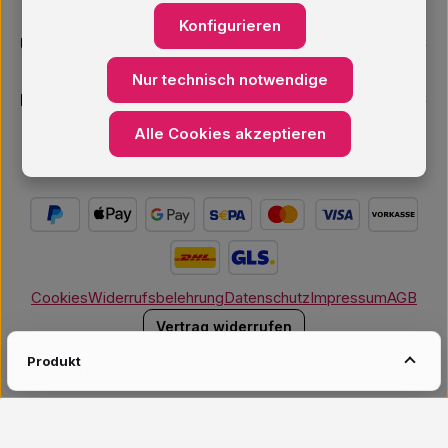
Konfigurieren
Unsere Services
Nur technisch notwendige
Newsletter
Alle Cookies akzeptieren
Cookies
Widerrufsbelehrung
Datenschutz
Impressum
AGB
Vertrag widerrufen
Produkt
© 2026 Happy Balloon - Ballons & Partydeko aus Hamburg