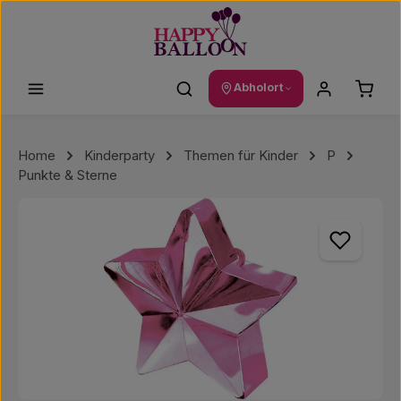
Zum Hauptinhalt springen
Waren
Abholort
Home
Kinderparty
Themen für Kinder
P
Punkte & Sterne
Bildergalerie überspringen