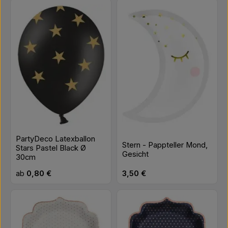
PartyDeco Latexballon
Stern - Pappteller Mond,
Stars Pastel Black Ø
Gesicht
30cm
Regulärer Preis:
Regulärer Preis:
ab
0,80 €
3,50 €