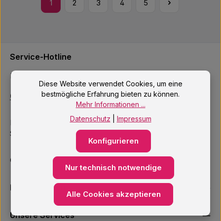
1
2
3
4
5
Seite
Seite
Seite
Seite
Seite
Service-Hotline
Fragen? Einfach anrufen:
Diese Website verwendet Cookies, um eine
bestmögliche Erfahrung bieten zu können.
040 – 4222200
Mehr Informationen ...
Datenschutz
|
Impressum
Mo–Fr: 10:00 – 18:00 Uhr
Sa: 09:00 – 14:00 Uhr
Konfigurieren
Oder über unser
Kontaktformular
.
Nur technisch notwendige
Informationen
Alle Cookies akzeptieren
Unsere Services