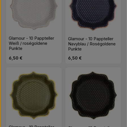
Glamour - 10 Pappteller
Glamour - 10 Pappteller
Weiß / roségoldene
Navyblau / Roségoldene
Punkte
Punkte
Regulärer Preis:
Regulärer Preis:
6,50 €
6,50 €