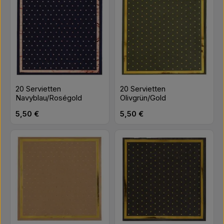
20 Servietten
20 Servietten
Navyblau/Roségold
Olivgrün/Gold
Regulärer Preis:
Regulärer Preis:
5,50 €
5,50 €