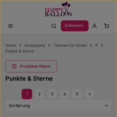
Zum Hauptinhalt springen
Waren
Abholort
Home
Kinderparty
Themen für Kinder
P
Punkte & Sterne
Produkte filtern
Punkte & Sterne
1
2
3
4
5
Seite
Seite
Seite
Seite
Seite