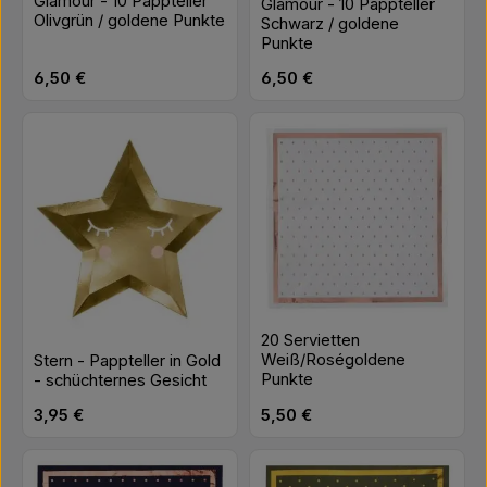
Glamour - 10 Pappteller
Glamour - 10 Pappteller
Olivgrün / goldene Punkte
Schwarz / goldene
Punkte
Regulärer Preis:
Regulärer Preis:
6,50 €
6,50 €
20 Servietten
Weiß/Roségoldene
Stern - Pappteller in Gold
Punkte
- schüchternes Gesicht
Regulärer Preis:
Regulärer Preis:
3,95 €
5,50 €