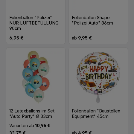
Folienballon "Polizei"
Folienballon Shape
NUR LUFTBEFÜLLUNG
"Polizei Auto" 86cm
90cm
Regulärer Preis:
Regulärer Preis:
6,95 €
ab
9,95 €
12 Latexballons im Set
Folienballon "Baustellen
"Auto Party" Ø 33cm
Equipment" 45cm
Varianten ab
10,95 €
Regulärer Preis:
Regulärer Preis:
33,75 €
ab
4,95 €