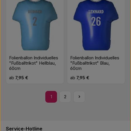
Folienballon Individuelles
Folienballon Individuelles
"Fußballtrikot" Hellblau,
"Fußballtrikot" Blau,
60cm
60cm
Regulärer Preis:
Regulärer Preis:
ab
7,95 €
ab
7,95 €
1
2
Seite
Seite
Service-Hotline