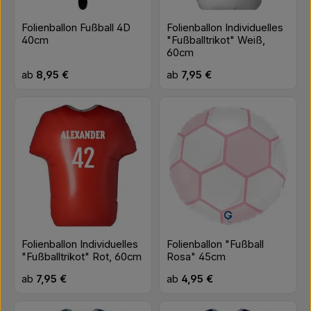
Folienballon Fußball 4D
Folienballon Individuelles
40cm
"Fußballtrikot" Weiß,
60cm
Regulärer Preis:
Regulärer Preis:
ab
8,95 €
ab
7,95 €
Folienballon Individuelles
Folienballon "Fußball
"Fußballtrikot" Rot, 60cm
Rosa" 45cm
Regulärer Preis:
Regulärer Preis:
ab
7,95 €
ab
4,95 €