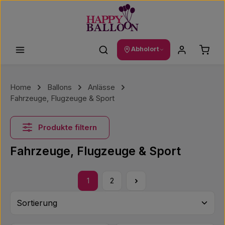
Zum Hauptinhalt springen
Waren
Abholort
Home
Ballons
Anlässe
Fahrzeuge, Flugzeuge & Sport
Produkte filtern
Fahrzeuge, Flugzeuge & Sport
1
2
Seite
Seite