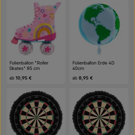
Folienballon "Roller
Folienballon Erde 4D
Skates" 85 cm
40cm
Regulärer Preis:
Regulärer Preis:
ab
10,95 €
ab
8,95 €