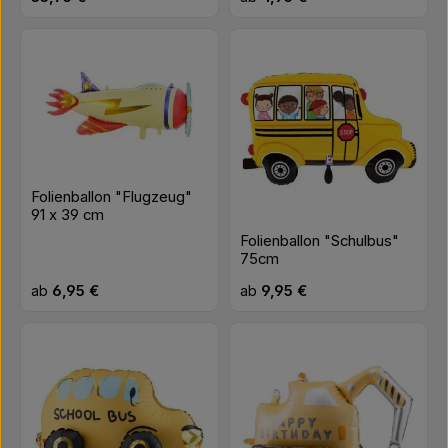
Folienballon "Flugzeug"
91 x 39 cm
Folienballon "Schulbus"
75cm
Regulärer Preis:
Regulärer Preis:
ab
6,95 €
ab
9,95 €