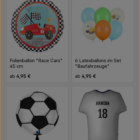
Folienballon "Race Cars"
6 Latexballons im Set
45 cm
"Baufahrzeuge"
Regulärer Preis:
Regulärer Preis:
ab
4,95 €
ab
4,95 €