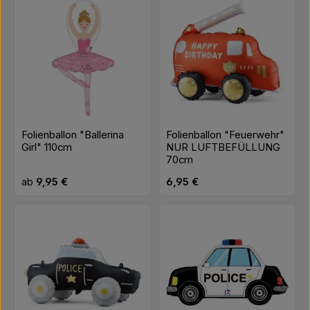
Folienballon "Ballerina
Folienballon "Feuerwehr"
Girl" 110cm
NUR LUFTBEFÜLLUNG
70cm
Regulärer Preis:
Regulärer Preis:
ab
9,95 €
6,95 €