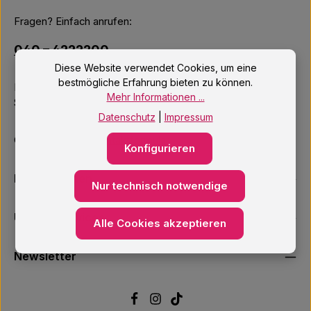
Fragen? Einfach anrufen:
040 – 4222200
Diese Website verwendet Cookies, um eine
bestmögliche Erfahrung bieten zu können.
Mo–Fr: 10:00 – 18:00 Uhr
Mehr Informationen ...
Sa: 09:00 – 14:00 Uhr
Datenschutz
|
Impressum
Oder über unser
Kontaktformular
.
Konfigurieren
Informationen
Nur technisch notwendige
Unsere Services
Alle Cookies akzeptieren
Newsletter