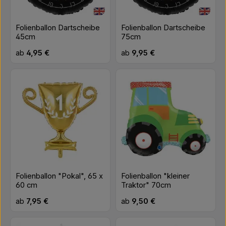
Folienballon Dartscheibe
Folienballon Dartscheibe
45cm
75cm
Regulärer Preis:
Regulärer Preis:
ab
4,95 €
ab
9,95 €
Folienballon "Pokal", 65 x
Folienballon "kleiner
60 cm
Traktor" 70cm
Regulärer Preis:
Regulärer Preis:
ab
7,95 €
ab
9,50 €