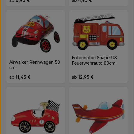
ab
6,95 €
ab
4,95 €
Folienballon Shape US
Airwalker Rennwagen 50
Feuerwehrauto 80cm
cm
Regulärer Preis:
Regulärer Preis:
ab
11,45 €
ab
12,95 €