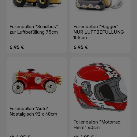
Folienballon "Schulbus"
Folienballon "Bagger"
zur Luftbefüllung 75cm
NUR LUFTBEFÜLLUNG
105cm
Regulärer Preis:
Regulärer Preis:
6,95 €
6,95 €
Folienballon "Auto"
Nostalgisch 92 x 48cm
Folienballon "Motorrad
Helm" 40cm
Regulärer Preis:
Regulärer Preis: