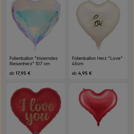
Folienballon "Irisierndes
Folienballon Herz "Love"
Riesenherz" 107 cm
45cm
Regulärer Preis:
Regulärer Preis:
ab
17,95 €
ab
4,95 €