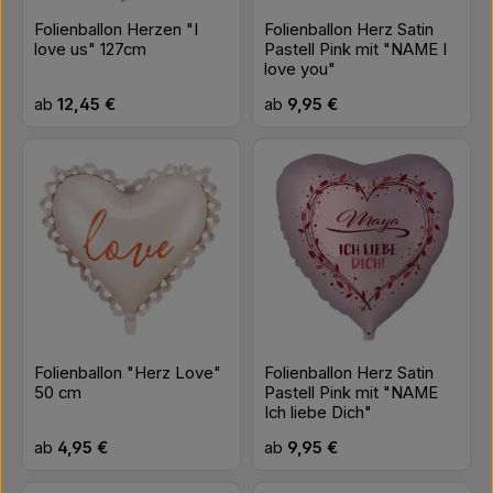
Folienballon Herzen "I
Folienballon Herz Satin
love us" 127cm
Pastell Pink mit "NAME I
love you"
Regulärer Preis:
Regulärer Preis:
ab
12,45 €
ab
9,95 €
Folienballon "Herz Love"
Folienballon Herz Satin
50 cm
Pastell Pink mit "NAME
Ich liebe Dich"
Regulärer Preis:
Regulärer Preis:
ab
4,95 €
ab
9,95 €