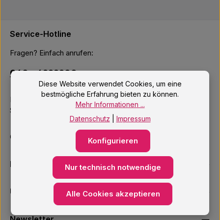
Service-Hotline
Fragen? Einfach anrufen:
040 – 4222200
Diese Website verwendet Cookies, um eine
bestmögliche Erfahrung bieten zu können.
Mo–Fr: 10:00 – 18:00 Uhr
Mehr Informationen ...
Sa: 09:00 – 14:00 Uhr
Datenschutz
|
Impressum
Oder über unser
Kontaktformular
.
Konfigurieren
Informationen
Nur technisch notwendige
Unsere Services
Alle Cookies akzeptieren
Newsletter