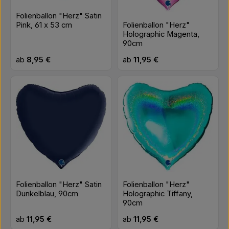
Folienballon "Herz" Satin
Pink, 61 x 53 cm
Folienballon "Herz"
Holographic Magenta,
90cm
Regulärer Preis:
Regulärer Preis:
ab
8,95 €
ab
11,95 €
Folienballon "Herz" Satin
Folienballon "Herz"
Dunkelblau, 90cm
Holographic Tiffany,
90cm
Regulärer Preis:
Regulärer Preis:
ab
11,95 €
ab
11,95 €