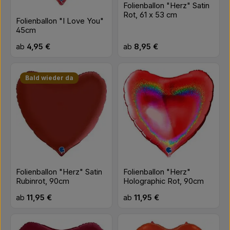
Folienballon "Herz" Satin
Rot, 61 x 53 cm
Folienballon "I Love You"
45cm
Regulärer Preis:
Regulärer Preis:
ab
4,95 €
ab
8,95 €
Bald wieder da
Folienballon "Herz" Satin
Folienballon "Herz"
Rubinrot, 90cm
Holographic Rot, 90cm
Regulärer Preis:
Regulärer Preis:
ab
11,95 €
ab
11,95 €