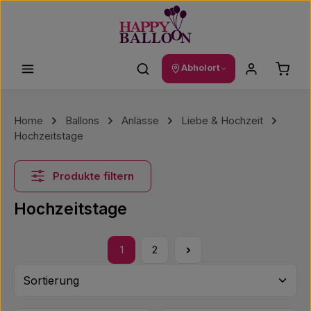
Zum Hauptinhalt springen
Waren
Abholort
Home
Ballons
Anlässe
Liebe & Hochzeit
Hochzeitstage
Produkte filtern
Hochzeitstage
1
2
Seite
Seite