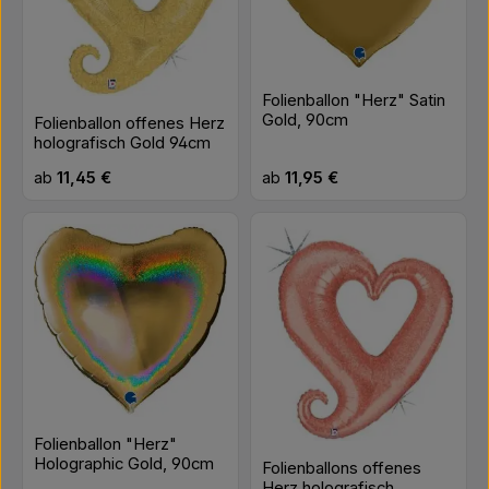
Folienballon "Herz" Satin
Gold, 90cm
Folienballon offenes Herz
holografisch Gold 94cm
Regulärer Preis:
Regulärer Preis:
ab
11,45 €
ab
11,95 €
Folienballon "Herz"
Holographic Gold, 90cm
Folienballons offenes
Herz holografisch