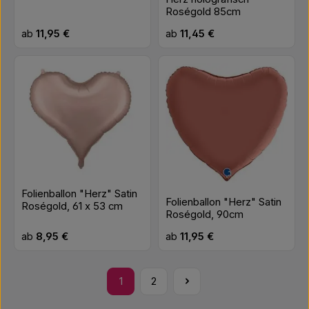
Roségold 85cm
Regulärer Preis:
Regulärer Preis:
ab
11,95 €
ab
11,45 €
Folienballon "Herz" Satin
Folienballon "Herz" Satin
Roségold, 61 x 53 cm
Roségold, 90cm
Regulärer Preis:
Regulärer Preis:
ab
8,95 €
ab
11,95 €
1
2
Seite
Seite