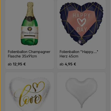
Folienballon Champagner
Folienballon "Happy...."
Flasche 35x91cm
Herz 45cm
Regulärer Preis:
Regulärer Preis:
ab
12,95 €
ab
4,95 €