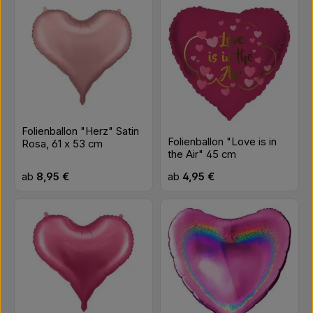
Folienballon "Herz" Satin
Folienballon "Love is in
Rosa, 61 x 53 cm
the Air" 45 cm
Regulärer Preis:
Regulärer Preis:
ab
8,95 €
ab
4,95 €