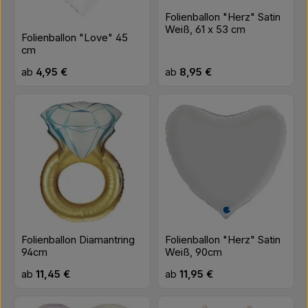
Folienballon "Herz" Satin
Weiß, 61 x 53 cm
Folienballon "Love" 45
cm
Regulärer Preis:
Regulärer Preis:
ab
4,95 €
ab
8,95 €
Folienballon Diamantring
Folienballon "Herz" Satin
94cm
Weiß, 90cm
Regulärer Preis:
Regulärer Preis:
ab
11,45 €
ab
11,95 €