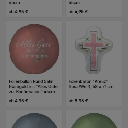
45cm
45cm
Regulärer Preis:
Regulärer Preis:
ab
4,95 €
ab
4,95 €
Folienballon Rund Satin
Folienballon "Kreuz"
Roségold mit "Alles Gute
Rosa/Weiß, 58 x 71 cm
zur Konfirmation" 45cm
Regulärer Preis:
Regulärer Preis:
ab
4,95 €
ab
8,95 €