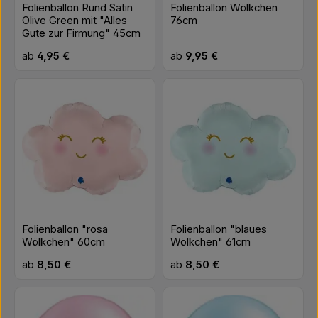
Folienballon Rund Satin
Folienballon Wölkchen
Olive Green mit "Alles
76cm
Gute zur Firmung" 45cm
Regulärer Preis:
Regulärer Preis:
ab
4,95 €
ab
9,95 €
Folienballon "rosa
Folienballon "blaues
Wölkchen" 60cm
Wölkchen" 61cm
Regulärer Preis:
Regulärer Preis:
ab
8,50 €
ab
8,50 €