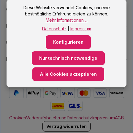
Diese Website verwendet Cookies, um eine
Oder über unser
Kontaktformular
.
bestmögliche Erfahrung bieten zu können.
Mehr Informationen ...
Informationen
Datenschutz
|
Impressum
Konfigurieren
Unsere Services
Nur technisch notwendige
Newsletter
Alle Cookies akzeptieren
Cookies
Widerrufsbelehrung
Datenschutz
Impressum
AGB
Vertrag widerrufen