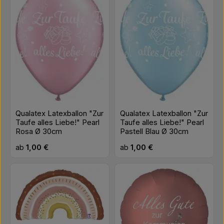
Qualatex Latexballon "Zur
Qualatex Latexballon "Zur
Taufe alles Liebe!" Pearl
Taufe alles Liebe!" Pearl
Rosa Ø 30cm
Pastell Blau Ø 30cm
Regulärer Preis:
Regulärer Preis:
ab
1,00 €
ab
1,00 €