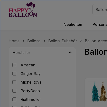
m Hauptinhalt springen
Zur Suche springen
Zur Hauptnavigation springen
Neuheiten
Personal
Home
Ballons
Ballon-Zubehör
Ballon-Acce
Ballo
Hersteller
Amscan
Ginger Ray
Michel toys
PartyDeco
Riethmüller