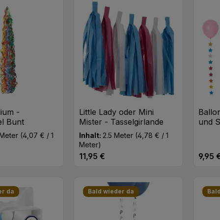
t Anzahl: Gib den gewünschten Wert ei
Produkt Anzahl: Gib den
Pr
Stk
Stk
ium -
Little Lady oder Mini
Ballo
el Bunt
Mister - Tasselgirlande
und S
 Meter
(4,07 € / 1
Inhalt:
2.5 Meter
(4,78 € / 1
Meter)
11,95 €
9,95 
eis:
Regulärer Preis:
Regulä
t Anzahl: Gib den gewünschten Wert ei
Produkt Anzahl: Gib den
Pr
Stk
Stk
er da
Bald wieder da
Bal