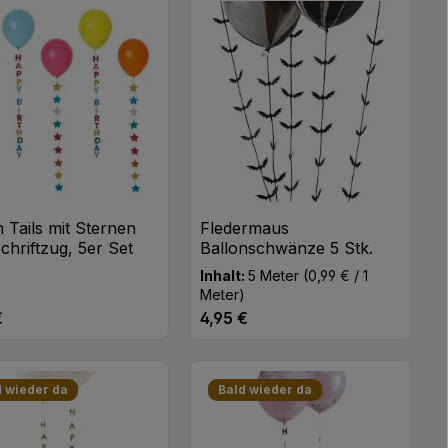
n oder benutze die Schaltflächen um di
 gewünschten Wert ein oder benutze di
odukt Anzahl: Gib den gewünschten Wert
Produkt Anzahl: Gib 
Stk
Stk
n Tails mit Sternen
Fledermaus
chriftzug, 5er Set
Ballonschwänze 5 Stk.
Inhalt:
5 Meter
(0,99 € / 1
Meter)
€
4,95 €
rer Preis:
Regulärer Preis:
n oder benutze die Schaltflächen um di
 gewünschten Wert ein oder benutze di
odukt Anzahl: Gib den gewünschten Wert
Produkt Anzahl: Gib 
Stk
Stk
d wieder da
Bald wieder da