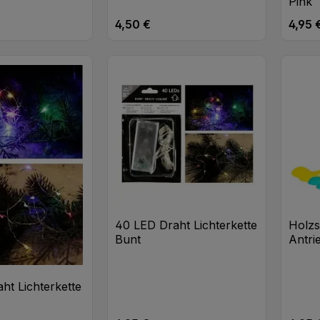
Pink
4,50 €
4,95 
eis:
Regulärer Preis:
Regulä
t Anzahl: Gib den gewünschten Wert ei
Produkt Anzahl: Gib den
Pr
Stk
Stk
40 LED Draht Lichterkette
Holzs
Bunt
Antri
ht Lichterkette