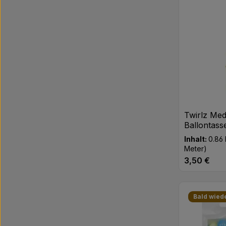
Produk
Twirlz Med
Ballontass
Inhalt:
0.86
Meter)
3,50 €
Regulärer Pr
Produk
Bald wied