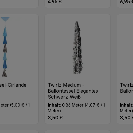
4,95 €
6,95 
eis:
Regulärer Preis:
Regulä
t Anzahl: Gib den gewünschten Wert ei
Produkt Anzahl: Gib den
Pr
Stk
Stk
sel-Girlande
Twirlz Medium -
Twirl
r
Ballontassel Elegantes
Ballo
Schwarz-Weiß
Meter
(5,00 € / 1
Inhalt:
0.86 Meter
(4,07 € / 1
Inhalt
Meter)
Meter
3,50 €
3,50 
eis:
Regulärer Preis:
Regulä