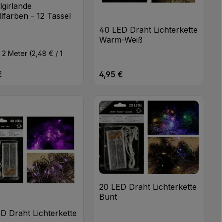
lgirlande
llfarben - 12 Tassel
40 LED Draht Lichterkette
Warm-Weiß
:
2 Meter
(2,48 € / 1
)
€
4,95 €
rer Preis:
Regulärer Preis:
n oder benutze die Schaltflächen um di
 gewünschten Wert ein oder benutze di
odukt Anzahl: Gib den gewünschten Wert
Produkt Anzahl: Gib 
Stk
Stk
20 LED Draht Lichterkette
Bunt
D Draht Lichterkette