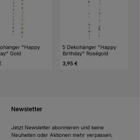
kohänger "Happy
5 Dekohänger "Happy
day" Gold
Birthday" Roségold
€
3,95 €
rer Preis:
Regulärer Preis:
Newsletter
Jetzt Newsletter abonnieren und keine
Neuheiten oder Aktionen mehr verpassen.