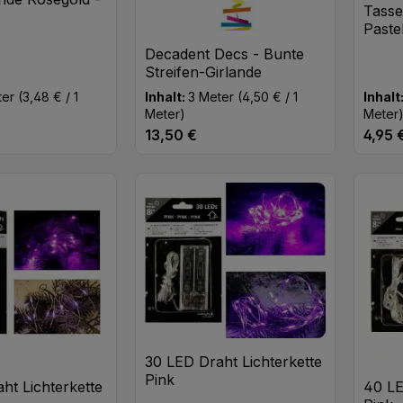
Tasse
Paste
Decadent Decs - Bunte
Streifen-Girlande
ter
(3,48 € / 1
Inhalt:
3 Meter
(4,50 € / 1
Inhalt
Meter)
Meter
13,50 €
4,95 
eis:
Regulärer Preis:
Regulä
t Anzahl: Gib den gewünschten Wert ei
Produkt Anzahl: Gib den
Pr
Stk
Stk
30 LED Draht Lichterkette
Pink
ht Lichterkette
40 LE