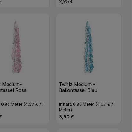
€
2,95 €
rer Preis:
Regulärer Preis:
n oder benutze die Schaltflächen um di
 gewünschten Wert ein oder benutze di
odukt Anzahl: Gib den gewünschten Wert
Produkt Anzahl: Gib 
Stk
Stk
z Medium-
Twirlz Medium -
ntassel Rosa
Ballontassel Blau
:
0.86 Meter
(4,07 € / 1
Inhalt:
0.86 Meter
(4,07 € / 1
)
Meter)
€
3,50 €
rer Preis:
Regulärer Preis: