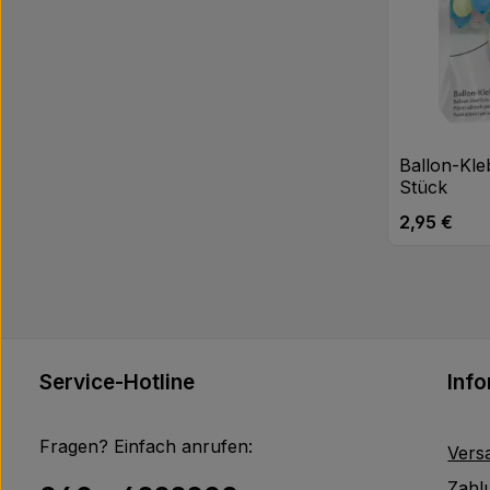
Ballon-Kl
Stück
2,95 €
Regulärer Pr
Service-Hotline
Inf
Fragen? Einfach anrufen:
Vers
Zahl