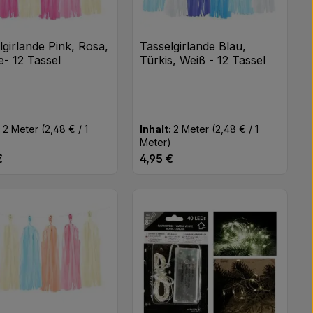
lgirlande Pink, Rosa,
Tasselgirlande Blau,
- 12 Tassel
Türkis, Weiß - 12 Tassel
:
2 Meter
(2,48 € / 1
Inhalt:
2 Meter
(2,48 € / 1
)
Meter)
€
4,95 €
rer Preis:
Regulärer Preis:
n oder benutze die Schaltflächen um di
 gewünschten Wert ein oder benutze di
odukt Anzahl: Gib den gewünschten Wert
Produkt Anzahl: Gib 
Stk
Stk