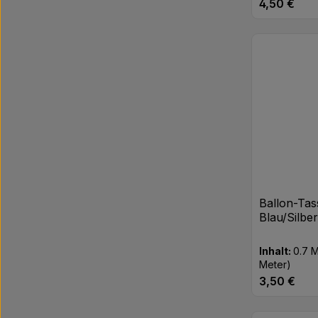
4,50 €
Regulärer Pr
Produk
Ballon-Tas
Blau/Silbe
Inhalt:
0.7 
Meter)
3,50 €
Regulärer Pr