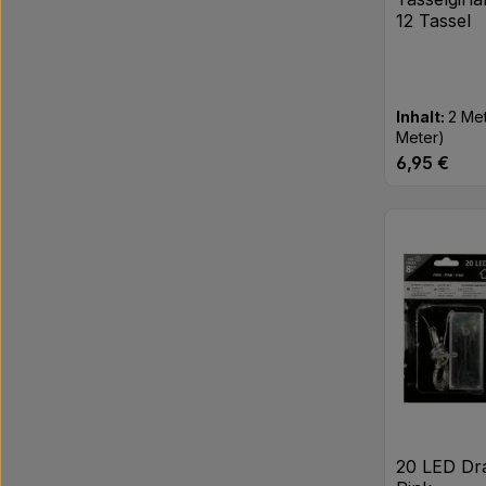
12 Tassel
Inhalt:
2 Me
Meter)
6,95 €
Regulärer Pr
Produk
20 LED Dra