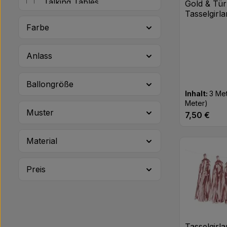
Talking Tables
Gold & Tür
Tasselgirl
TIB Heyne
Farbe
Anlass
Ballongröße
Inhalt:
3 Me
Meter)
Muster
7,50 €
Regulärer Pr
Produk
Material
Preis
Tasselgirl