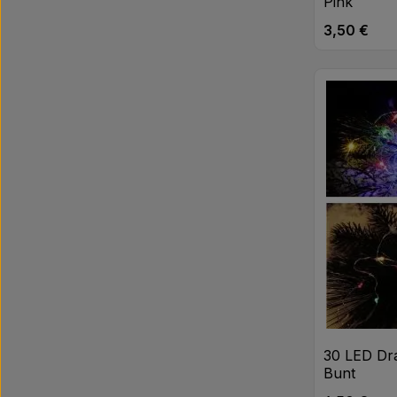
Pink
3,50 €
Regulärer Pr
Produk
30 LED Dra
Bunt