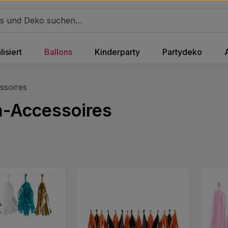
isiert
Ballons
Kinderparty
Partydeko
ssoires
n-Accessoires