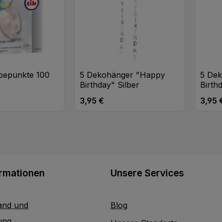
ebepunkte 100
5 Dekohänger "Happy
5 De
Birthday" Silber
Birth
3,95 €
3,95 
eis:
Regulärer Preis:
Regulä
ormationen
Unsere Services
and und
Blog
ung