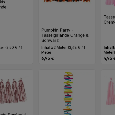
kis -
ande
Tasse
Creme
Pumpkin Party -
Tasselgirlande Orange &
Schwarz
ter
(2,50 € / 1
Inhalt:
2 Meter
(3,48 € / 1
Inhalt
Meter)
Meter
6,95 €
4,95 
eis:
Regulärer Preis:
Regulä
t Anzahl: Gib den gewünschten Wert ei
Produkt Anzahl: Gib den
Pr
Stk
Stk
ande Roségold -