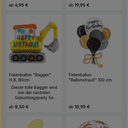
aussagekräftigen Ballon.
Hingucker. Schwebedauer
Regulärer Preis:
Regulärer Preis:
ab
4,95 €
ab
19,95 €
Schwebezeit mit Helium
mit Helium ca. 1 Woche.
ca. eine Woche. Farbe:
Farbe: Pastell Material:
Weiß, Schwarz, Rosa
Folie Befüllung: halb
Größe: ca. 45 cm Material:
Helium, halb Luft (2 Punkte
Folie Befüllung: Luft oder
Befüllung)
Helium
Folienballon "Bagger"
Folienballon
H.B. 80cm
"Ballonstrauß" 100 cm
Dieser tolle Bagger wird
bei der nächsten
Geburtstagsparty für
Aufregung sorgen....nicht
Regulärer Preis:
Regulärer Preis:
ab
8,50 €
ab
10,95 €
nur bei kleinen Baustellen-
Fans, sonder vielleicht
auch bei einem Großen.
Schwebedauer mit Helium