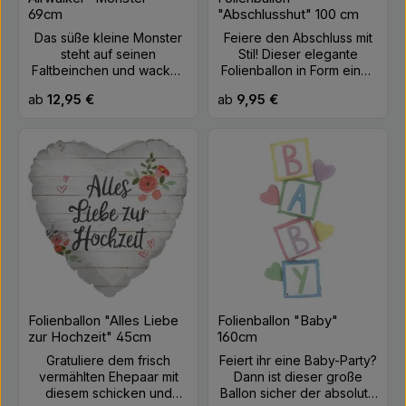
Füllung: Helium
69cm
"Abschlusshut" 100 cm
Das süße kleine Monster
Feiere den Abschluss mit
steht auf seinen
Stil! Dieser elegante
Faltbeinchen und wackelt
Folienballon in Form eines
bei jedem Windzug durch
schwarzen Graduation-
Regulärer Preis:
Regulärer Preis:
ab
12,95 €
ab
9,95 €
die Gegend. Du kannst
Hutes kombiniert goldene
sogar mit ihm an der Leine
Schrift mit kunstvoll
spazieren gehen ;-)
gestalteten Blumen –
Größe: ca. 69cm Farbe: Lila
perfekt für feierliche
Material: Folie Befüllung:
Glückwünsche mit einer
Helium
femininen und festlichen
Note. Schwebedauer mit
Helium ca. eine Woche.
Material: Folie Farbe:
Schwarz, Gold, Rosa
Größe: ca. 98 x 73 cm
(unaufgepustet) Befüllung:
Luft oder Helium
Folienballon "Alles Liebe
Folienballon "Baby"
zur Hochzeit" 45cm
160cm
Gratuliere dem frisch
Feiert ihr eine Baby-Party?
vermählten Ehepaar mit
Dann ist dieser große
diesem schicken und
Ballon sicher der absolute