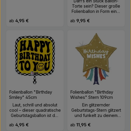
Darf’s ein Stück Ballon-
Torte sein? Dieser große
Folienballon in Form einer
dreistöckigen
Regulärer Preis:
Regulärer Preis:
ab
4,95 €
ab
9,95 €
Geburtstagstorte mit
bunten Punkten, goldener
Schrift und fünf
leuchtenden Kerzen ist
das perfekte Highlight für
jede Geburtstagsfeier,
ganz ohne Kalorien, aber
mit viel Stil!
Schwebedauer mit Helium
ca. eine Woche. Material:
Folie Farbe: Rosa, Gold,
Weiß Größe: ca. 60 x
103 cm (unaufgepustet)
Befüllung: Luft oder
Folienballon "Birthday
Folienballon "Birthday
Helium
Smiley" 45cm
Wishes" Stern 109cm
Laut, schrill und absolut
Ein glitzernder
cool – dieser quadratische
Geburtstags-Stern glitzert
Geburtstagsballon ist der
und funkelt zu deinem
perfekte Hingucker für
Ehrentag. Schlicht und
Regulärer Preis:
Regulärer Preis:
ab
4,95 €
ab
11,95 €
alle, die es stylisch
doch effektvoll, also