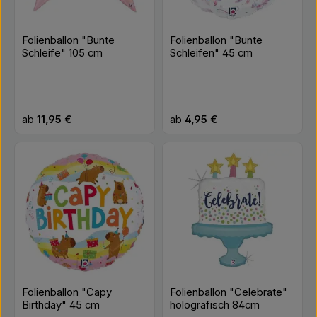
ca. eine Woche. Material:
Folie Farbe: Rosa, Gold,
Weiß Größe: ca. 44 x
Folienballon "Bunte
Folienballon "Bunte
103 cm (unaufgepustet)
Schleife" 105 cm
Schleifen" 45 cm
Befüllung: Luft oder
Helium
Regulärer Preis:
Regulärer Preis:
ab
11,95 €
ab
4,95 €
Folienballon "Capy
Folienballon "Celebrate"
Birthday" 45 cm
holografisch 84cm