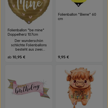
Material: Folie Größe: 45
cm Farbe: Weiß, Orange
Füllung: Helium
Folienballon "Biene" 60
cm
Folienballon "be mine"
Doppelherz 107cm
Der wunderschön
schlichte Folienballons
besteht aus zwei
verbundenen Herzballons
Regulärer Preis:
Regulärer Preis:
ab
10,95 €
9,95 €
mit der ganz klaren
Aussage ♥ "be mine" ♥.
Wer kann da schon nein
sagen? Schwebedauer mit
Helium ca. eine Woche.
Farbe: Weiß, Rosa, Gold
Größe: ca. 107cm Material:
Folie Befüllung: Helium