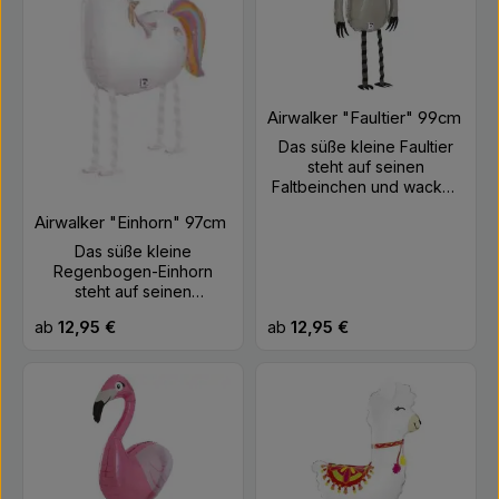
Airwalker "Faultier" 99cm
Das süße kleine Faultier
steht auf seinen
Faltbeinchen und wackelt
bei jedem Windzug durch
Airwalker "Einhorn" 97cm
die Gegend. Du kannst
sogar mit ihm an der Leine
Das süße kleine
spazieren gehen ;-)
Regenbogen-Einhorn
Größe: ca. 99cm Farbe:
steht auf seinen
Grautöne Material: Folie
Faltbeinchen und wackelt
Regulärer Preis:
Regulärer Preis:
ab
12,95 €
ab
12,95 €
Befüllung: Helium
bei jedem Windzug durch
die Gegend. Du kannst
sogar mit ihm an der Leine
spazieren gehen ;-)
Haltbarkeit mit Helium ca. 1
Woche. Größe: ca. 97cm
Farbe: Weiß, Bunt Material:
Folie Befüllung: Helium