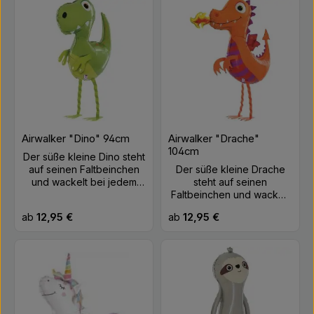
Airwalker "Dino" 94cm
Airwalker "Drache"
104cm
Der süße kleine Dino steht
auf seinen Faltbeinchen
Der süße kleine Drache
und wackelt bei jedem
steht auf seinen
Windzug durch die
Faltbeinchen und wackelt
Gegend. Du kannst sogar
bei jedem Windzug durch
Regulärer Preis:
Regulärer Preis:
ab
12,95 €
ab
12,95 €
mit ihm an der Leine
die Gegend. Du kannst
spazieren gehen ;-)
sogar mit ihm an der Leine
Größe: ca. 94cm Farbe:
spazieren gehen ;-)
Grün Material: Folie
Größe: ca. 104cm Farbe:
Befüllung: Helium
Orange, Lila Material: Folie
Befüllung: Helium