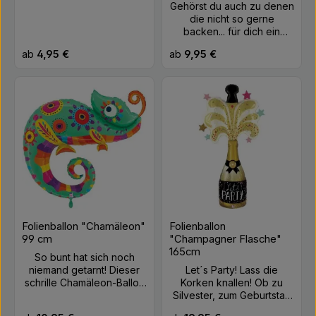
Gehörst du auch zu denen
die nicht so gerne
backen... für dich ein
Kuchen für die Feier aber
Regulärer Preis:
Regulärer Preis:
ab
4,95 €
ab
9,95 €
unbedingt dazu gehört?
Dann ist dieser
Folienballon doch genau
das Richtige. Durch seine
holografische Folie funkelt
er im Licht und ist ein
perfekter Gruß. Farbe:
Bunt Größe: ca. 84cm
Material: Folie Befüllung:
Helium
Folienballon "Chamäleon"
Folienballon
99 cm
"Champagner Flasche"
165cm
So bunt hat sich noch
niemand getarnt! Dieser
Let´s Party! Lass die
schrille Chamäleon-Ballon
Korken knallen! Ob zu
ist alles – nur nicht
Silvester, zum Geburtstag
unauffällig. Mit seinen
oder zur Hochzeit, dieser