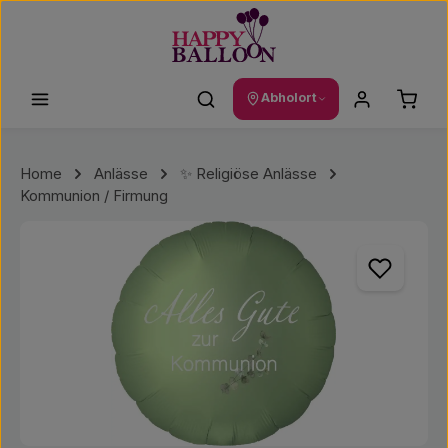
Zum Hauptinhalt springen
Waren
Abholort
Home
Anlässe
✨ Religiöse Anlässe
Kommunion / Firmung
Bildergalerie überspringen