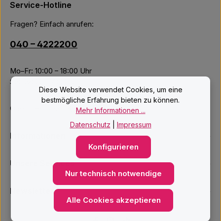
Service-Hotline
Fragen? Einfach anrufen:
040 – 4222200
Mo–Fr: 10:00 – 18:00 Uhr
Sa: 09:00 – 14:00 Uhr
Diese Website verwendet Cookies, um eine
bestmögliche Erfahrung bieten zu können.
Oder über unser
Kontaktformular
.
Mehr Informationen ...
Datenschutz
|
Impressum
Informationen
Konfigurieren
Unsere Services
Nur technisch notwendige
Newsletter
Alle Cookies akzeptieren