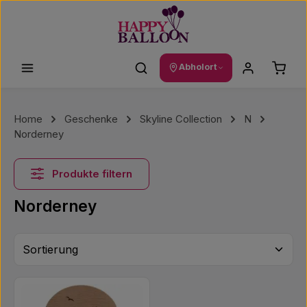
Zum Hauptinhalt springen
Waren
Abholort
Home
Geschenke
Skyline Collection
N
Norderney
Produkte filtern
Norderney