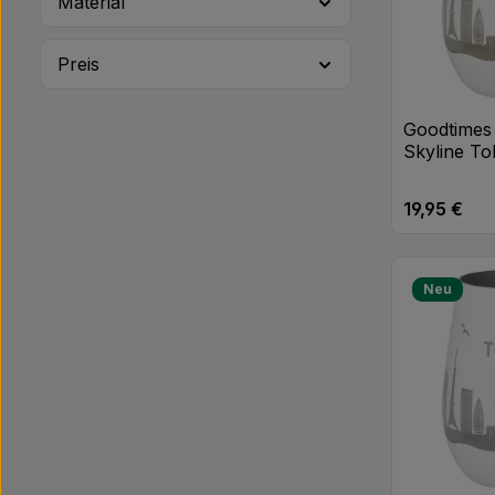
Material
Preis
Goodtimes 
Skyline To
19,95 €
Regulärer Pr
Produk
Neu