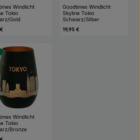
imes Windlicht
Goodtimes Windlicht
ne Tokio
Skyline Tokio
arz/Gold
Schwarz/Silber
 €
19,95 €
rer Preis:
Regulärer Preis:
n oder benutze die Schaltflächen um di
 gewünschten Wert ein oder benutze di
odukt Anzahl: Gib den gewünschten Wert
Produkt Anzahl: Gib 
Stk
Stk
u
imes Windlicht
ne Tokio
arz/Bronze
 €
rer Preis: