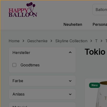
m Hauptinhalt springen
Zur Suche springen
Zur Hauptnavigation springen
Neuheiten
Personal
Home
Geschenke
Skyline Collection
T
Tokio
Hersteller
Goodtimes
Farbe
Neu
Anlass