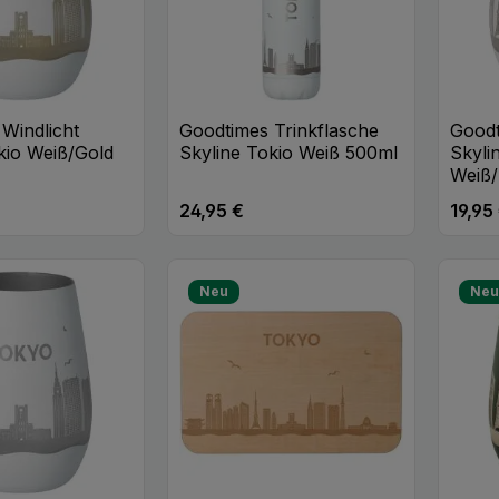
Windlicht
Goodtimes Trinkflasche
Goodt
kio Weiß/Gold
Skyline Tokio Weiß 500ml
Skyli
Weiß
24,95 €
19,95
eis:
Regulärer Preis:
Regulä
t Anzahl: Gib den gewünschten Wert ei
Produkt Anzahl: Gib den
Pr
Stk
Stk
Neu
Ne