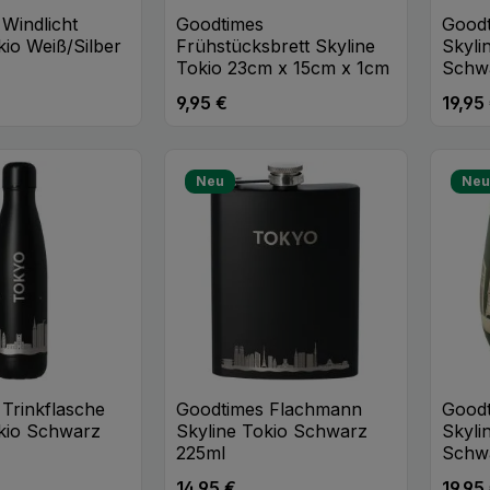
Windlicht
Goodtimes
Goodt
kio Weiß/Silber
Frühstücksbrett Skyline
Skyli
Tokio 23cm x 15cm x 1cm
Schw
9,95 €
19,95
eis:
Regulärer Preis:
Regulä
t Anzahl: Gib den gewünschten Wert ei
Produkt Anzahl: Gib den
Pr
Stk
Stk
Neu
Ne
Trinkflasche
Goodtimes Flachmann
Goodt
okio Schwarz
Skyline Tokio Schwarz
Skyli
225ml
Schw
14,95 €
19,95
eis:
Regulärer Preis:
Regulä