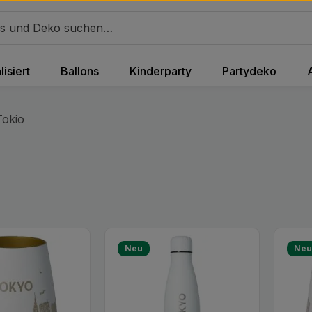
isiert
Ballons
Kinderparty
Partydeko
Tokio
Neu
Ne