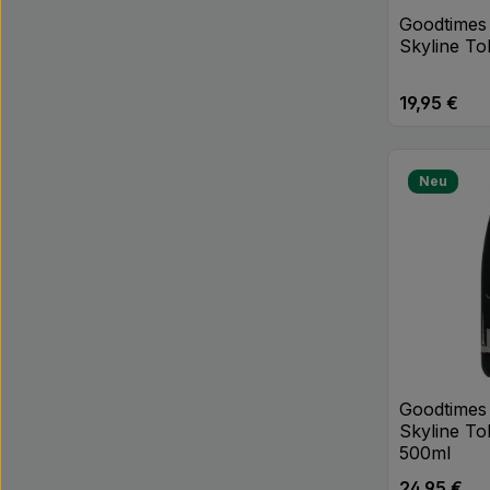
Goodtimes 
Skyline To
19,95 €
Regulärer Pr
Produk
Neu
Goodtimes 
Skyline T
500ml
24,95 €
Regulärer Pr