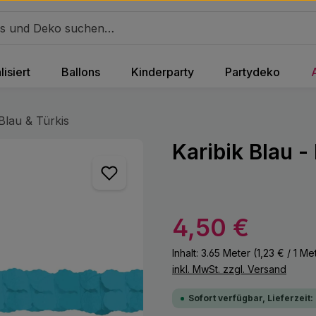
isiert
Ballons
Kinderparty
Partydeko
Blau & Türkis
Karibik Blau -
Regulärer Preis:
4,50 €
Inhalt:
3.65 Meter
(1,23 € / 1 Me
inkl. MwSt. zzgl. Versand
Sofort verfügbar, Lieferzeit: