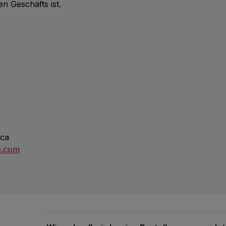
n Geschäfts ist.
ica
e.com