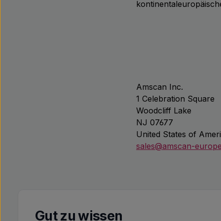
kontinentaleuropäische
Amscan Inc.
1 Celebration Square
Woodcliff Lake
NJ 07677
United States of Amer
sales@amscan-europ
Gut zu wissen