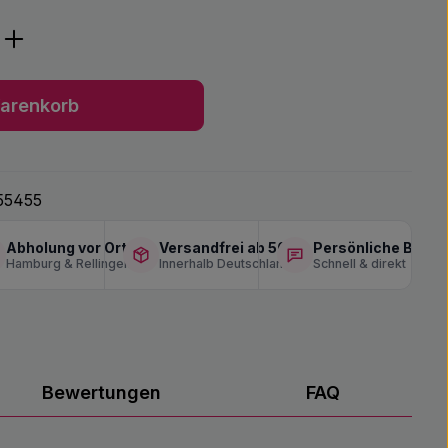
ib den gewünschten Wert ein oder benu
arenkorb
55455
Abholung vor Ort
Versandfrei ab 50 €
Persönliche Berat
Hamburg & Rellingen
Innerhalb Deutschlands
Schnell & direkt
Bewertungen
FAQ