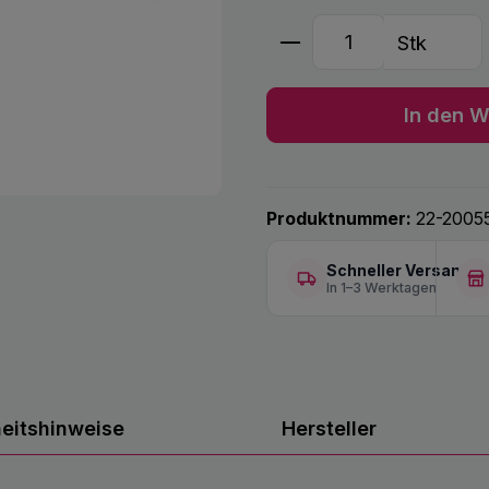
Produkt Anzahl: G
Stk
In den W
Produktnummer:
22-2005
Schneller Versand
In 1–3 Werktagen
heitshinweise
Hersteller