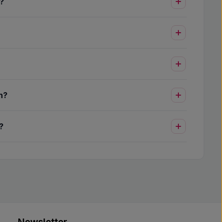
?
n?
?