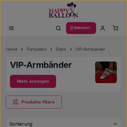
Zum Hauptinhalt springen
Waren
Abholort
Home
Partydeko
Deko
VIP-Armbänder
VIP-Armbänder
Mehr anzeigen
Produkte filtern