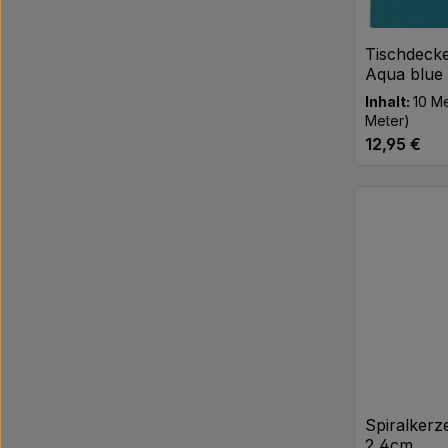
Tischdecke
Aqua blue
Inhalt:
10 M
Meter)
12,95 €
Regulärer Pr
Produk
Spiralkerz
2,4cm