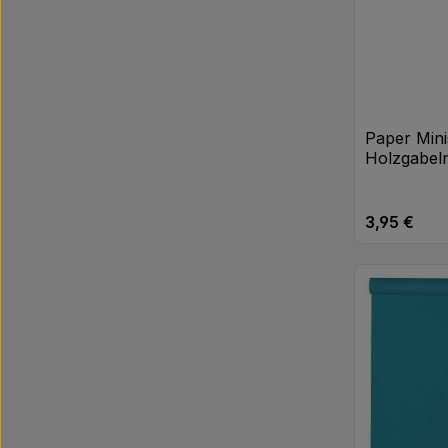
Paper Mini
Holzgabeln
3,95 €
Regulärer Pr
Produk