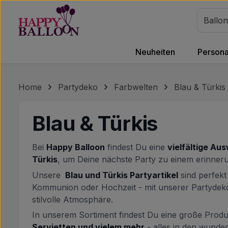
m Hauptinhalt springen
Zur Suche springen
Zur Hauptnavigation springen
Neuheiten
Personal
Home
Partydeko
Farbwelten
Blau & Türkis
Blau & Türkis
Bei
Happy Balloon
findest Du eine
vielfältige Au
Türkis
, um Deine nächste Party zu einem erinner
Unsere
Blau und Türkis Partyartikel
sind perfekt
Kommunion oder Hochzeit - mit unserer Partydeko 
stilvolle Atmosphäre.
In unserem Sortiment findest Du eine große Produk
Servietten und vielem mehr
- alles in den wunde