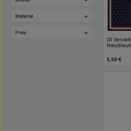
Rico Design
Riethmüller
Material
Santex
Preis
Sempertex
20 Serviet
Navyblau/
5,50 €
Regulärer Pr
Produk