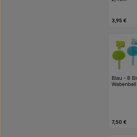
3,95 €
Regulärer Pr
Produk
Blau - 8 B
Wabenball
7,50 €
Regulärer Pr