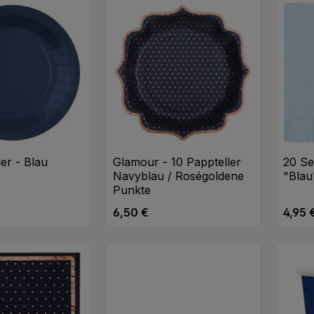
ler - Blau
Glamour - 10 Pappteller
20 Se
Navyblau / Roségoldene
"Blau
Punkte
6,50 €
4,95 
eis:
Regulärer Preis:
Regulä
t Anzahl: Gib den gewünschten Wert ei
Produkt Anzahl: Gib den
Pr
Stk
Stk