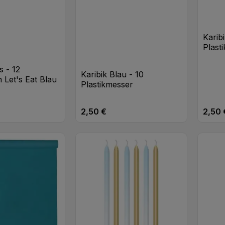
Karib
Plasti
s - 12
Karibik Blau - 10
 Let's Eat Blau
Plastikmesser
2,50 €
2,50 
eis:
Regulärer Preis:
Regulä
t Anzahl: Gib den gewünschten Wert ei
Produkt Anzahl: Gib den
Pr
Stk
Stk