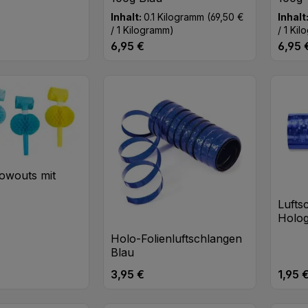
Inhalt:
0.1 Kilogramm
(69,50 €
Inhalt
/ 1 Kilogramm)
/ 1 Ki
6,95 €
6,95 
eis:
Regulärer Preis:
Regulä
t Anzahl: Gib den gewünschten Wert ei
Produkt Anzahl: Gib den
Pr
Stk
Pack
lowouts mit
Lufts
Holog
Holo-Folienluftschlangen
Blau
3,95 €
1,95 
eis:
Regulärer Preis:
Regulä