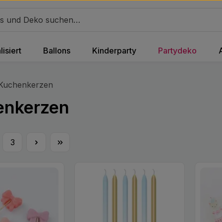
isiert
Ballons
Kinderparty
Partydeko
Kuchenkerzen
enkerzen
3
te
Seite