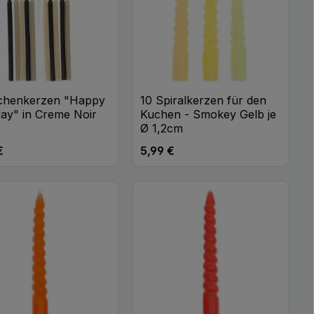
uchenkerzen "Happy
10 Spiralkerzen für den
day" in Creme Noir
Kuchen - Smokey Gelb je
Ø 1,2cm
€
5,99 €
rer Preis:
Regulärer Preis:
n oder benutze die Schaltflächen um di
 gewünschten Wert ein oder benutze di
odukt Anzahl: Gib den gewünschten Wert
Produkt Anzahl: Gib 
Stk
Stk