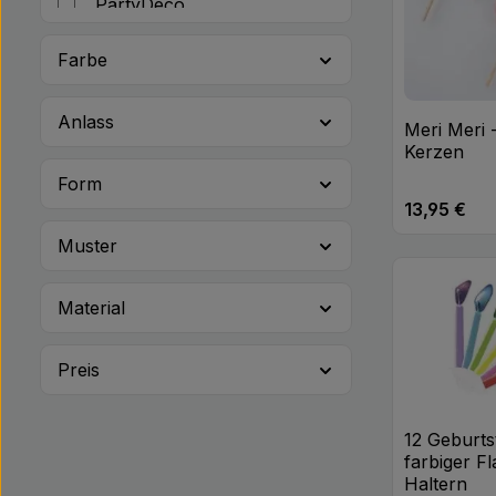
PartyDeco
Rico Design
Farbe
Santex
Anlass
Talking Tables
Meri Meri 
Kerzen
TIB Heyne
Form
13,95 €
Regulärer Pr
Muster
Produk
Material
Preis
12 Geburts
farbiger F
Haltern