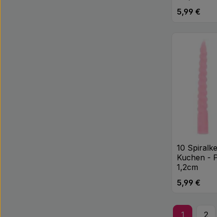
5,99 €
Regulärer Pr
Produk
10 Spiralk
Kuchen - P
1,2cm
5,99 €
Regulärer Pr
Produk
1
2