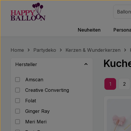
m Hauptinhalt springen
Zur Suche springen
Zur Hauptnavigation springen
Neuheiten
Personal
Home
Partydeko
Kerzen & Wunderkerzen
Kuch
Hersteller
Amscan
1
2
Seite
Sei
Creative Converting
Folat
Ginger Ray
Meri Meri