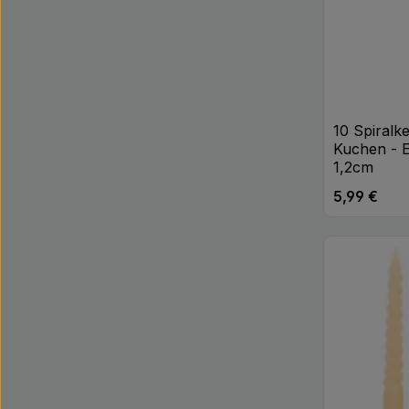
10 Spiralk
Kuchen - E
1,2cm
5,99 €
Regulärer Pr
Produk