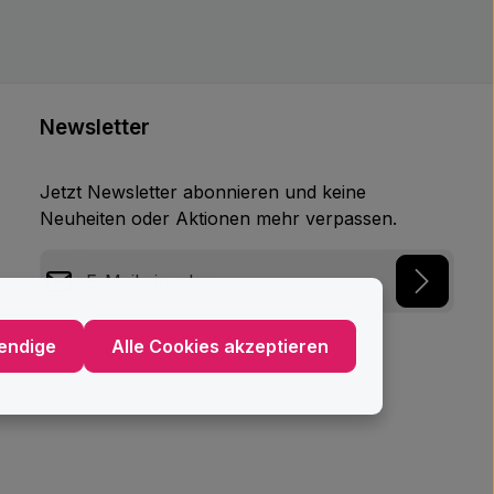
Newsletter
Jetzt Newsletter abonnieren und keine
Neuheiten oder Aktionen mehr verpassen.
E-Mail-Adresse*
Datenschutz
endige
Alle Cookies akzeptieren
Ich habe die
Datenschutzbestimmungen
zur
Kenntnis genommen und die
AGB
gelesen und
bin mit ihnen einverstanden.
*