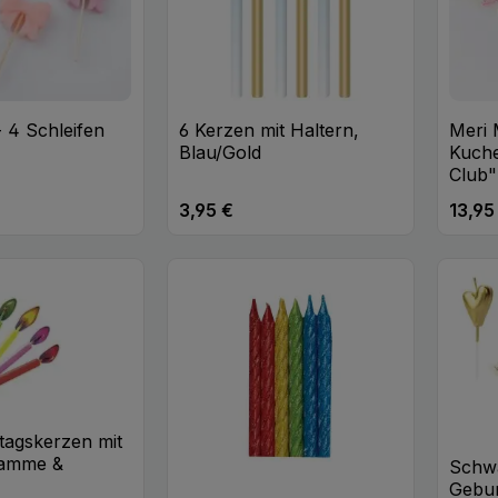
- 4 Schleifen
6 Kerzen mit Haltern,
Meri 
Blau/Gold
Kuch
Club"
3,95 €
13,95
eis:
Regulärer Preis:
Regulä
t Anzahl: Gib den gewünschten Wert ei
Produkt Anzahl: Gib den
Pr
Stk
Stk
tagskerzen mit
lamme &
Schw
Gebur