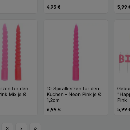
4,95 €
5,99 
eis:
Regulärer Preis:
Regulä
t Anzahl: Gib den gewünschten Wert ei
Produkt Anzahl: Gib den
Pr
Stk
Stk
erzen für den
10 Spiralkerzen für den
Gebur
ink Mix je Ø
Kuchen - Neon Pink je Ø
"Happ
1,2cm
Pink
6,99 €
5,99 
eis:
Regulärer Preis:
Regulä
t Anzahl: Gib den gewünschten Wert ei
Produkt Anzahl: Gib den
Pr
Stk
Stk
3