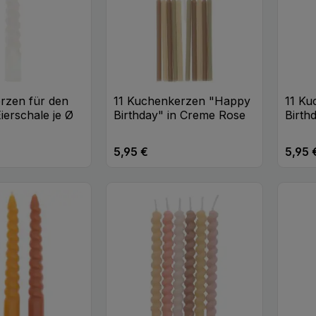
erzen für den
11 Kuchenkerzen "Happy
11 K
ierschale je Ø
Birthday" in Creme Rose
Birth
5,95 €
5,95 
eis:
Regulärer Preis:
Regulä
t Anzahl: Gib den gewünschten Wert ei
Produkt Anzahl: Gib den
Pr
Stk
Stk