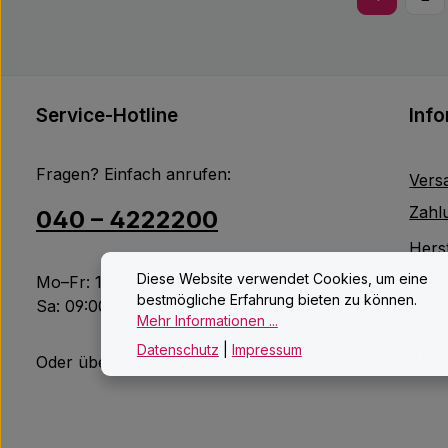
Seite
Sei
Service-Hotline
Inf
Fragen? Einfach anrufen:
Vers
Zahl
040 – 4222200
Herst
Diese Website verwendet Cookies, um eine
Mo–Fr: 10:00 – 18:00 Uhr
Jobs
bestmögliche Erfahrung bieten zu können.
Sa: 09:00 – 14:00 Uhr
Kont
Mehr Informationen ...
Datenschutz
|
Impressum
Altb
Oder über unser
Kontaktformular
.