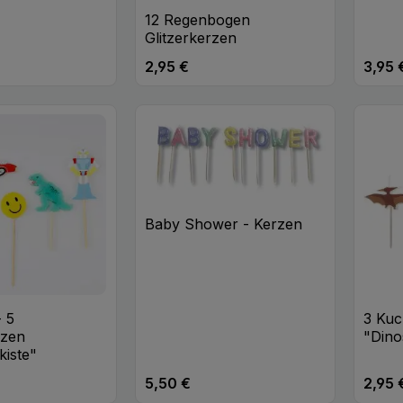
12 Regenbogen
Glitzerkerzen
2,95 €
3,95 
eis:
Regulärer Preis:
Regulä
t Anzahl: Gib den gewünschten Wert ei
Produkt Anzahl: Gib den
Pr
Stk
Stk
Baby Shower - Kerzen
- 5
3 Ku
rzen
"Dino
kiste"
5,50 €
2,95 
eis:
Regulärer Preis:
Regulä