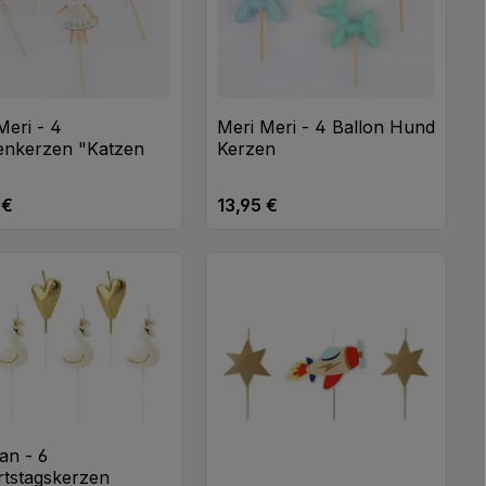
Meri - 4
Meri Meri - 4 Ballon Hund
enkerzen "Katzen
Kerzen
 €
13,95 €
rer Preis:
Regulärer Preis:
n oder benutze die Schaltflächen um di
 gewünschten Wert ein oder benutze di
odukt Anzahl: Gib den gewünschten Wert
Produkt Anzahl: Gib 
Stk
Stk
an - 6
tstagskerzen