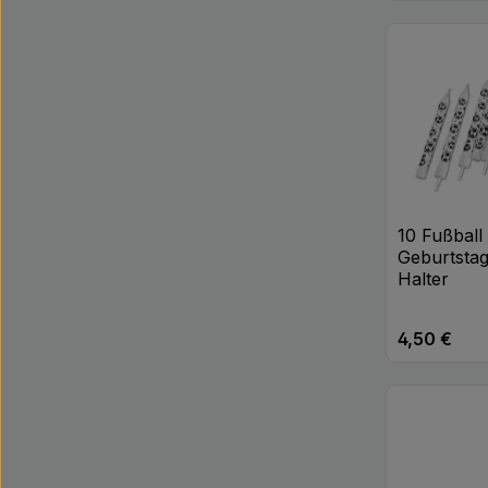
Produk
10 Fußball
Geburtstag
Halter
4,50 €
Regulärer Pr
Produk