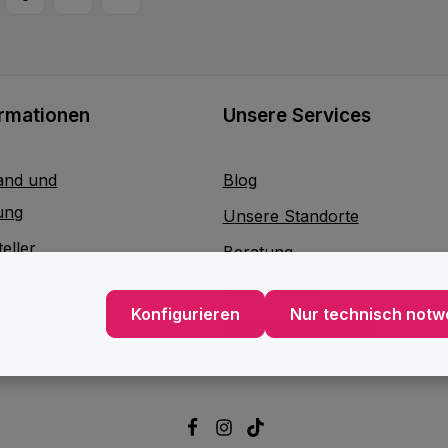
te
Seite
ormationen
Unsere Services
and und
Blog
ung
Unsere Standorte
eller
Beratung
Lieferservice
Konfigurieren
Nur technisch notw
akt
Verpackungsservice
atterieentsorgung
Dekorationsservice