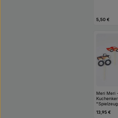
5,50 €
Regulärer Pr
Produk
Meri Meri 
Kuchenke
"Spielzeug
13,95 €
Regulärer Pr