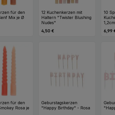
erzen für den
12 Kuchenkerzen mit
10 Sp
enf Mix je Ø
Haltern "Twister Blushing
Kuche
Nudes"
1,2c
4,50 €
6,99 
eis:
Regulärer Preis:
Regulä
t Anzahl: Gib den gewünschten Wert ei
Produkt Anzahl: Gib den
Pr
Stk
Stk
erzen für den
Geburstagskerzen
Gebur
Smokey Rosa je
"Happy Birthday" - Rosa
"Happ