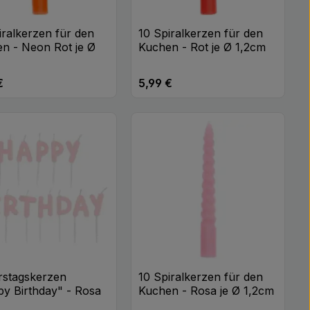
iralkerzen für den
10 Spiralkerzen für den
n - Neon Rot je Ø
Kuchen - Rot je Ø 1,2cm
m
€
5,99 €
rer Preis:
Regulärer Preis:
n oder benutze die Schaltflächen um di
 gewünschten Wert ein oder benutze di
odukt Anzahl: Gib den gewünschten Wert
Produkt Anzahl: Gib 
Stk
Stk
stagskerzen
10 Spiralkerzen für den
y Birthday" - Rosa
Kuchen - Rosa je Ø 1,2cm