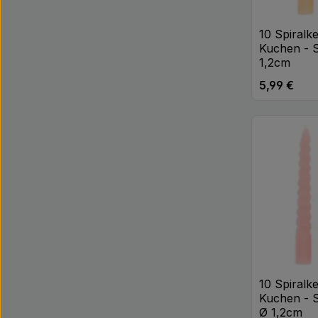
10 Spiralk
Kuchen - S
1,2cm
5,99 €
Regulärer Pr
Produk
10 Spiralk
Kuchen - 
Ø 1,2cm