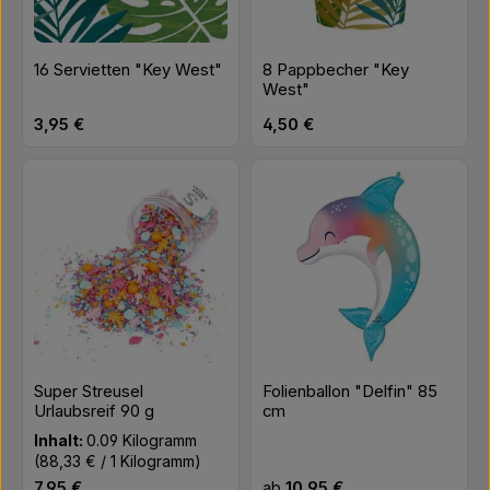
16 Servietten "Key West"
8 Pappbecher "Key
West"
Regulärer Preis:
Regulärer Preis:
3,95 €
4,50 €
Super Streusel
Folienballon "Delfin" 85
Urlaubsreif 90 g
cm
Inhalt:
0.09 Kilogramm
(88,33 € / 1 Kilogramm)
Regulärer Preis:
Regulärer Preis:
7,95 €
ab
10,95 €