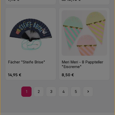
Fächer "Steife Brise"
Meri Meri - 8 Pappteller
"Eiscreme"
Regulärer Preis:
Regulärer Preis:
14,95 €
8,50 €
1
2
3
4
5
Seite
Seite
Seite
Seite
Seite