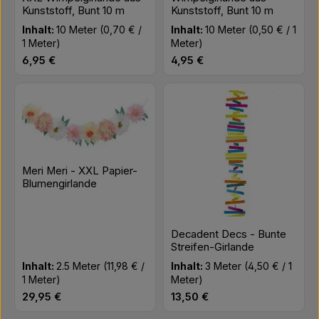
Kunststoff, Bunt 10 m
Kunststoff, Bunt 10 m
Inhalt:
10 Meter
(0,70 € /
Inhalt:
10 Meter
(0,50 € / 1
1 Meter)
Meter)
Regulärer Preis:
Regulärer Preis:
6,95 €
4,95 €
Meri Meri - XXL Papier-
Blumengirlande
Decadent Decs - Bunte
Streifen-Girlande
Inhalt:
2.5 Meter
(11,98 € /
Inhalt:
3 Meter
(4,50 € / 1
1 Meter)
Meter)
Regulärer Preis:
Regulärer Preis:
29,95 €
13,50 €