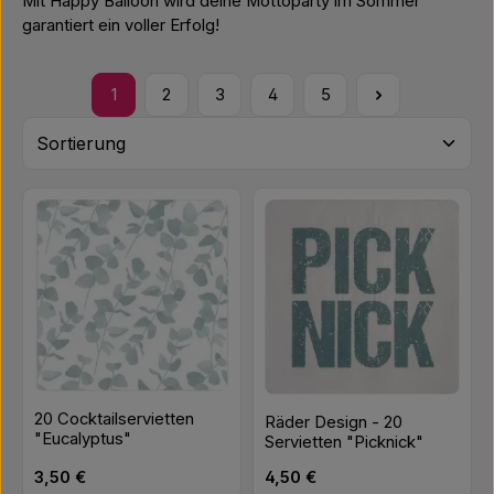
Mit Happy Balloon wird deine Mottoparty im Sommer
garantiert ein voller Erfolg!
1
2
3
4
5
Seite
Seite
Seite
Seite
Seite
20 Cocktailservietten
Räder Design - 20
"Eucalyptus"
Servietten "Picknick"
Regulärer Preis:
Regulärer Preis:
3,50 €
4,50 €