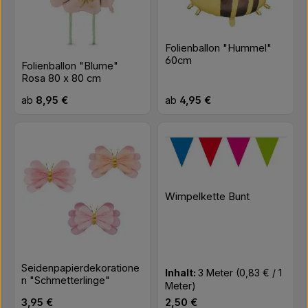
Folienballon "Hummel"
60cm
Folienballon "Blume"
Rosa 80 x 80 cm
Regulärer Preis:
Regulärer Preis:
ab
8,95 €
ab
4,95 €
Wimpelkette Bunt
Seidenpapierdekoratione
Inhalt:
3 Meter
(0,83 € / 1
n "Schmetterlinge"
Meter)
Regulärer Preis:
Regulärer Preis:
3,95 €
2,50 €