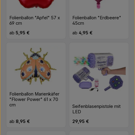
Folienballon "Apfel" 57 x
Folienballon "Erdbeere"
69 cm
45cm
Regulärer Preis:
Regulärer Preis:
ab
5,95 €
ab
4,95 €
Folienballon Marienkäfer
"Flower Power" 61 x 70
cm
Seifenblasenpistole mit
LED
Regulärer Preis:
Regulärer Preis:
ab
8,95 €
29,95 €