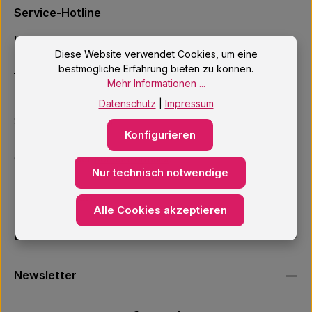
Service-Hotline
Fragen? Einfach anrufen:
Diese Website verwendet Cookies, um eine
040 – 4222200
bestmögliche Erfahrung bieten zu können.
Mehr Informationen ...
Datenschutz
|
Impressum
Mo–Fr: 10:00 – 18:00 Uhr
Sa: 09:00 – 14:00 Uhr
Konfigurieren
Oder über unser
Kontaktformular
.
Nur technisch notwendige
Informationen
Alle Cookies akzeptieren
Unsere Services
Newsletter