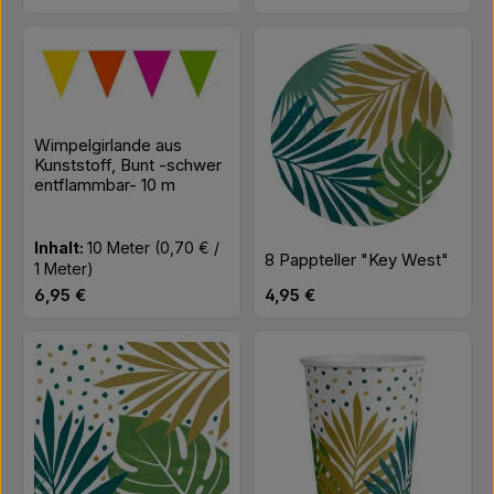
Wimpelgirlande aus
Kunststoff, Bunt -schwer
entflammbar- 10 m
Inhalt:
10 Meter
(0,70 € /
8 Pappteller "Key West"
1 Meter)
Regulärer Preis:
Regulärer Preis:
6,95 €
4,95 €