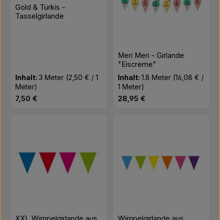
Gold & Türkis -
Tasselgirlande
Meri Meri - Girlande
"Eiscreme"
Inhalt:
3 Meter
(2,50 € / 1
Inhalt:
1.8 Meter
(16,08 € /
Meter)
1 Meter)
Regulärer Preis:
Regulärer Preis:
7,50 €
28,95 €
XXL Wimpelgirlande aus
Wimpelgirlande aus