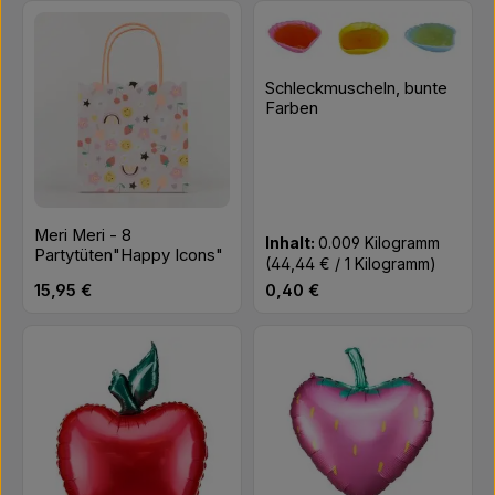
Schleckmuscheln, bunte
Farben
Meri Meri - 8
Inhalt:
0.009 Kilogramm
Partytüten"Happy Icons"
(44,44 € / 1 Kilogramm)
Regulärer Preis:
Regulärer Preis:
15,95 €
0,40 €