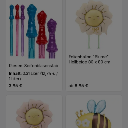
Folienballon "Blume"
Hellbeige 80 x 80 cm
Riesen-Seifenblasenstab
Inhalt:
0.31 Liter
(12,74 € /
1 Liter)
Regulärer Preis:
Regulärer Preis:
3,95 €
ab
8,95 €