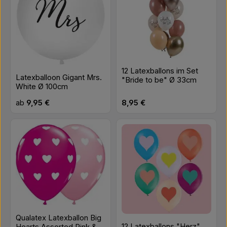
12 Latexballons im Set
Latexballoon Gigant Mrs.
"Bride to be" Ø 33cm
White Ø 100cm
Regulärer Preis:
Regulärer Preis:
ab
9,95 €
8,95 €
Qualatex Latexballon Big
12 Latexballons "Herz"
Hearts Assorted Pink &