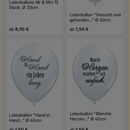
Latexballons Mr & Mrs 12
Stück, Ø 33cm
Latexballon "Gesucht und
gefunden..." Ø 40cm
Regulärer Preis:
Regulärer Preis:
ab
8,95 €
ab
1,50 €
Latexballon "Manche
Latexballon "Hand in
Herzen..." Ø 40cm
Hand..." Ø 40cm
Regulärer Preis:
Regulärer Preis:
ab
1,50 €
ab
1,50 €