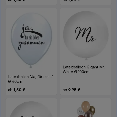
Latexballoon Gigant Mr.
White Ø 100cm
Latexballon "Ja, für ein..."
Ø 40cm
Regulärer Preis:
Regulärer Preis:
ab
1,50 €
ab
9,95 €