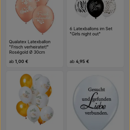
6 Latexballons im Set
"Girls night out"
Qualatex Latexballon
"Frisch verheiratet!"
Roségold Ø 30cm
Regulärer Preis:
Regulärer Preis:
ab
1,00 €
ab
4,95 €