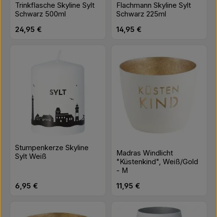
Trinkflasche Skyline Sylt
Flachmann Skyline Sylt
Schwarz 500ml
Schwarz 225ml
Regulärer Preis:
Regulärer Preis:
24,95 €
14,95 €
Stumpenkerze Skyline
Madras Windlicht
Sylt Weiß
"Küstenkind", Weiß/Gold
- M
Regulärer Preis:
Regulärer Preis:
6,95 €
11,95 €