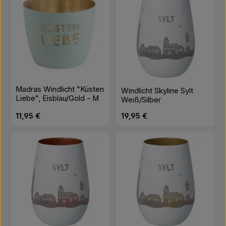
Madras Windlicht "Küsten
Windlicht Skyline Sylt
Liebe", Eisblau/Gold - M
Weiß/Silber
Regulärer Preis:
Regulärer Preis:
11,95 €
19,95 €