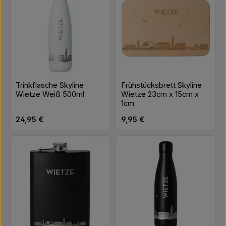
Trinkflasche Skyline
Frühstücksbrett Skyline
Wietze Weiß 500ml
Wietze 23cm x 15cm x
1cm
Regulärer Preis:
Regulärer Preis:
24,95 €
9,95 €