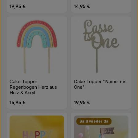
Regulärer Preis:
Regulärer Preis:
19,95 €
14,95 €
Cake Topper
Cake Topper "Name + is
Regenbogen Herz aus
One"
Holz & Acryl
Regulärer Preis:
Regulärer Preis:
14,95 €
19,95 €
Bald wieder da