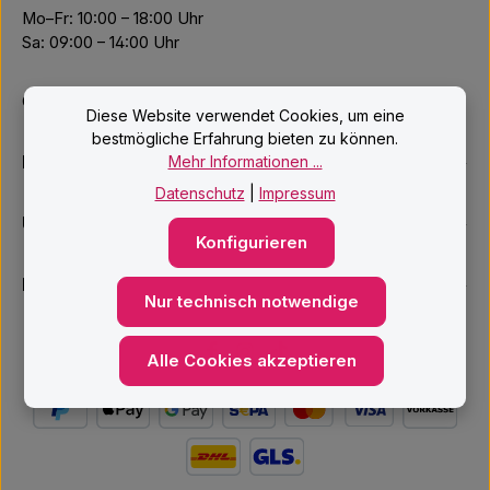
Mo–Fr: 10:00 – 18:00 Uhr
Sa: 09:00 – 14:00 Uhr
Oder über unser
Kontaktformular
.
Diese Website verwendet Cookies, um eine
bestmögliche Erfahrung bieten zu können.
Informationen
Mehr Informationen ...
Datenschutz
|
Impressum
Unsere Services
Konfigurieren
Newsletter
Nur technisch notwendige
Alle Cookies akzeptieren