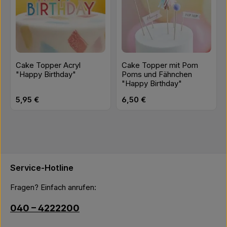
Cake Topper Acryl
Cake Topper mit Pom
"Happy Birthday"
Poms und Fähnchen
"Happy Birthday"
Regulärer Preis:
Regulärer Preis:
5,95 €
6,50 €
Service-Hotline
Fragen? Einfach anrufen:
040 – 4222200