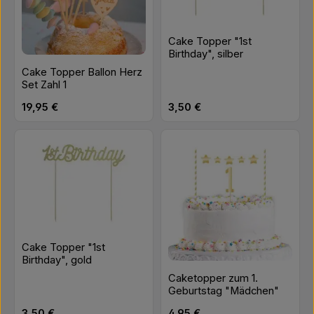
Cake Topper "1st
Birthday", silber
Cake Topper Ballon Herz
Set Zahl 1
Regulärer Preis:
Regulärer Preis:
19,95 €
3,50 €
Cake Topper "1st
Birthday", gold
Caketopper zum 1.
Geburtstag "Mädchen"
Regulärer Preis:
Regulärer Preis:
3,50 €
4,95 €