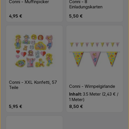
Conni - Muffinpicker
Conni - 8
Einladungskarten
Regulärer Preis:
Regulärer Preis:
4,95 €
5,50 €
Conni - XXL Konfetti, 57
Conni - Wimpelgirlande
Teile
Inhalt:
3.5 Meter
(2,43 € /
1 Meter)
Regulärer Preis:
Regulärer Preis:
5,95 €
8,50 €