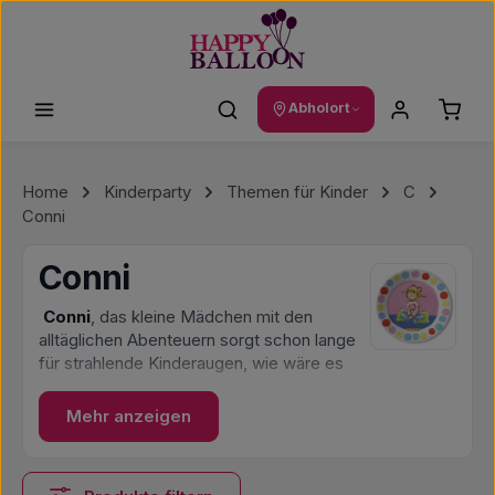
Zum Hauptinhalt springen
Waren
Abholort
Home
Kinderparty
Themen für Kinder
C
Conni
Conni
Conni
, das kleine Mädchen mit den
alltäglichen Abenteuern sorgt schon lange
für strahlende Kinderaugen, wie wäre es
da mit einem Kindergeburtstag ganz im
Conni-Design?
Mehr anzeigen
Bei Happy Balloon findest Du alles, was
Du für eine gelungene
Conni-Party
brauchst. Von Conni- Teller über Becher