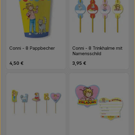
Conni - 8 Pappbecher
Conni - 8 Trinkhalme mit
Namensschild
Regulärer Preis:
Regulärer Preis:
4,50 €
3,95 €