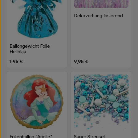
Dekovorhang Irisierend
Ballongewicht Folie
Hellblau
Regulärer Preis:
Regulärer Preis:
1,95 €
9,95 €
Folienballon "Arielle"
Super Streusel