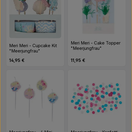
Meri Meri - Cake Topper
Meri Meri - Cupcake Kit
"Meerjungfrau"
"Meerjungfrau"
Regulärer Preis:
Regulärer Preis:
14,95 €
11,95 €