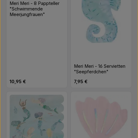
Meri Meri - 8 Pappteller
"Schwimmende
Meerjungfrauen"
Meri Meri - 16 Servietten
"Seepferdchen"
Regulärer Preis:
Regulärer Preis:
10,95 €
7,95 €