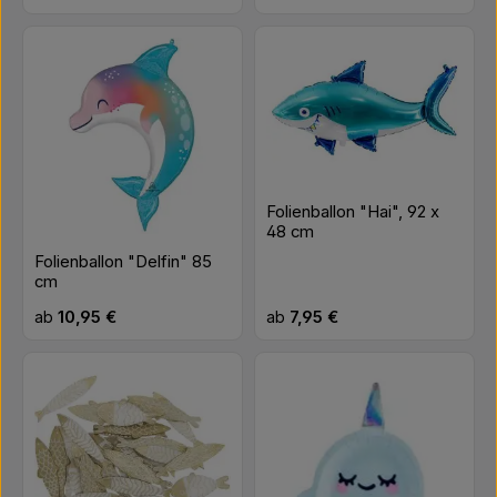
Folienballon "Hai", 92 x
48 cm
Folienballon "Delfin" 85
cm
Regulärer Preis:
Regulärer Preis:
ab
10,95 €
ab
7,95 €