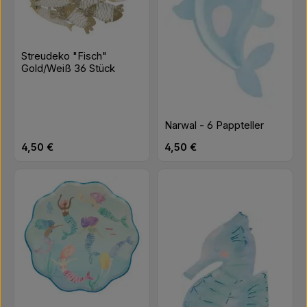
Streudeko "Fisch"
Gold/Weiß 36 Stück
Narwal - 6 Pappteller
Regulärer Preis:
Regulärer Preis:
4,50 €
4,50 €