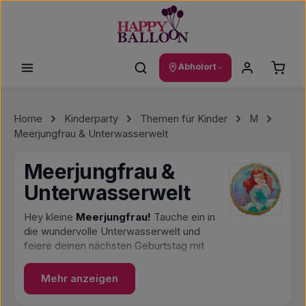
Zum Hauptinhalt springen
Waren
Abholort
Home
Kinderparty
Themen für Kinder
M
Meerjungfrau & Unterwasserwelt
Meerjungfrau &
Unterwasserwelt
Hey kleine
Meerjungfrau!
Tauche ein in
die wundervolle Unterwasserwelt und
feiere deinen nächsten Geburtstag mit
dem zauberhaften
Motto Meerjungfrau
.
Bei uns findest du alles, was du für deine
Mehr anzeigen
Party brauchst - von glitzernden Ballons
bis hin zu bunten Partydekorationen.