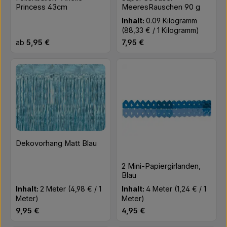
Princess 43cm
MeeresRauschen 90 g
Inhalt:
0.09 Kilogramm
(88,33 € / 1 Kilogramm)
Regulärer Preis:
Regulärer Preis:
ab
5,95 €
7,95 €
Dekovorhang Matt Blau
2 Mini-Papiergirlanden,
Blau
Inhalt:
2 Meter
(4,98 € / 1
Inhalt:
4 Meter
(1,24 € / 1
Meter)
Meter)
Regulärer Preis:
Regulärer Preis:
9,95 €
4,95 €