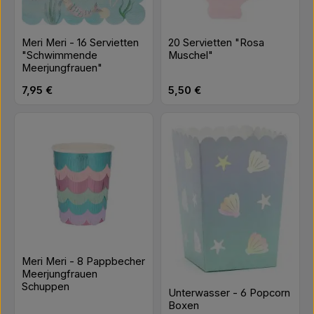
20 Servietten "Rosa
Meri Meri - 16 Servietten
Muschel"
"Schwimmende
Meerjungfrauen"
Regulärer Preis:
Regulärer Preis:
7,95 €
5,50 €
Meri Meri - 8 Pappbecher
Meerjungfrauen
Schuppen
Unterwasser - 6 Popcorn
Boxen