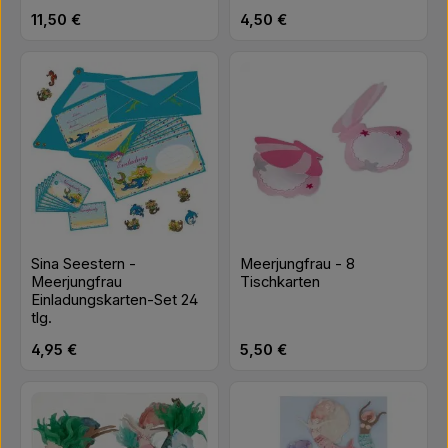
Regulärer Preis:
Regulärer Preis:
11,50 €
4,50 €
Sina Seestern -
Meerjungfrau - 8
Meerjungfrau
Tischkarten
Einladungskarten-Set 24
tlg.
Regulärer Preis:
Regulärer Preis:
4,95 €
5,50 €