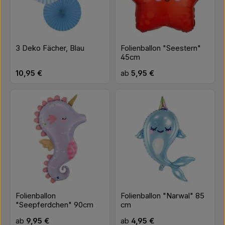
3 Deko Fächer, Blau
Folienballon "Seestern"
45cm
Regulärer Preis:
Regulärer Preis:
10,95 €
ab
5,95 €
Folienballon
Folienballon "Narwal" 85
"Seepferdchen" 90cm
cm
Regulärer Preis:
Regulärer Preis:
ab
9,95 €
ab
4,95 €