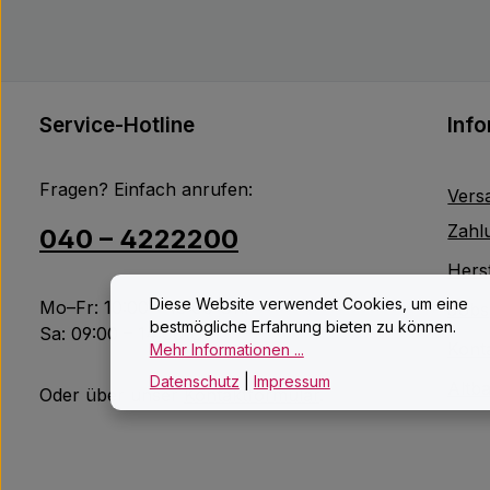
Service-Hotline
Inf
Fragen? Einfach anrufen:
Vers
Zahl
040 – 4222200
Herst
Diese Website verwendet Cookies, um eine
Mo–Fr: 10:00 – 18:00 Uhr
Jobs
bestmögliche Erfahrung bieten zu können.
Sa: 09:00 – 14:00 Uhr
Kont
Mehr Informationen ...
Datenschutz
|
Impressum
Altb
Oder über unser
Kontaktformular
.