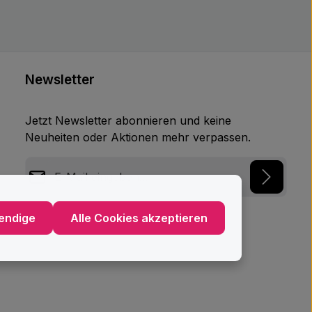
Newsletter
Jetzt Newsletter abonnieren und keine
Neuheiten oder Aktionen mehr verpassen.
E-Mail-Adresse*
Datenschutz
endige
Alle Cookies akzeptieren
Ich habe die
Datenschutzbestimmungen
zur
Kenntnis genommen und die
AGB
gelesen und
bin mit ihnen einverstanden.
*