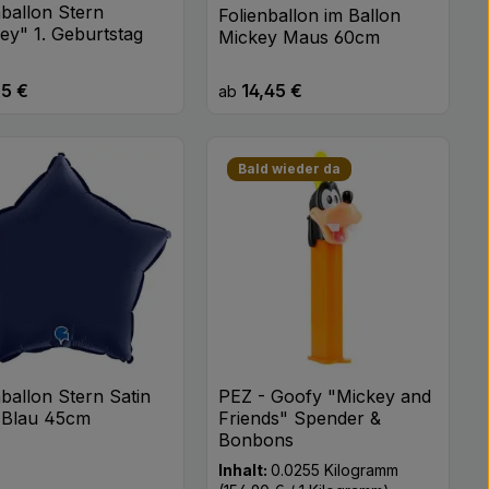
nballon Stern
Folienballon im Ballon
ey" 1. Geburtstag
Mickey Maus 60cm
95 €
14,45 €
rer Preis:
Regulärer Preis:
ab
Bald wieder da
nballon Stern Satin
PEZ - Goofy "Mickey and
 Blau 45cm
Friends" Spender &
Bonbons
Inhalt:
0.0255 Kilogramm