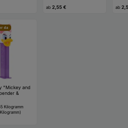
2,55 €
2,
eis:
Regulärer Preis:
Regulä
ab
ab
er da
y "Mickey and
pender &
55 Kilogramm
1 Kilogramm)
eis: