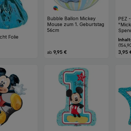
Bubble Ballon Mickey
PEZ -
Mouse zum 1. Geburtstag
"Mick
56cm
Spen
cht Folie
Inhalt
(154,9
9,95 €
3,95 
eis:
Regulärer Preis:
Regulä
ab
t Anzahl: Gib den gewünschten Wert ei
Pr
Stk