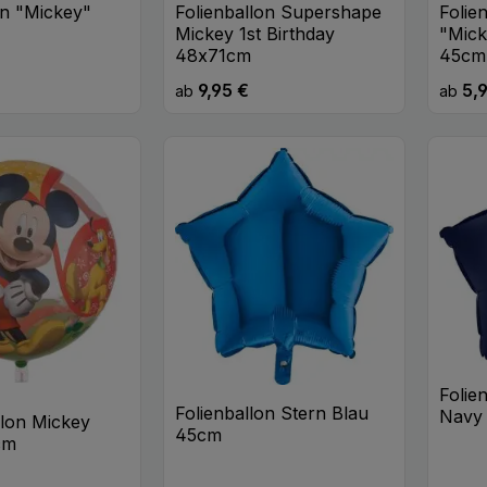
on "Mickey"
Folienballon Supershape
Folie
Mickey 1st Birthday
"Mick
48x71cm
45cm
9,95 €
5,
eis:
Regulärer Preis:
Regulä
ab
ab
Folie
Folienballon Stern Blau
Navy
llon Mickey
45cm
cm