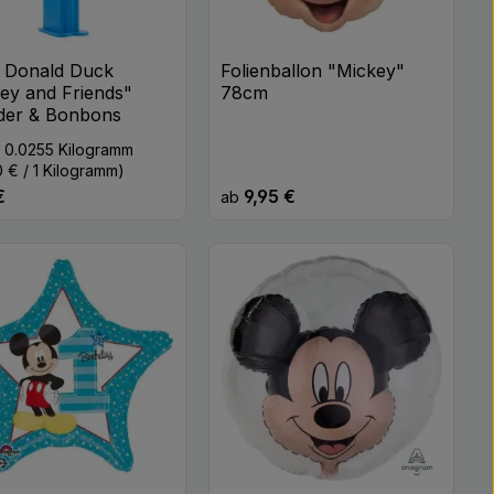
 Donald Duck
Folienballon "Mickey"
ey and Friends"
78cm
der & Bonbons
:
0.0255 Kilogramm
0 € / 1 Kilogramm)
€
9,95 €
rer Preis:
Regulärer Preis:
ab
n oder benutze die Schaltflächen um di
odukt Anzahl: Gib den gewünschten Wert
Stk