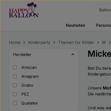
m Hauptinhalt springen
Zur Suche springen
Zur Hauptnavigation springen
Neuheiten
Personal
Home
Kinderparty
Themen für Kinder
M
Mick
Hersteller
Amscan
Bist Du bere
Kindergebur
Anagram
Grabo
Unsere
Mic
Die niedlic
PEZ
Qualatex
Und was wär