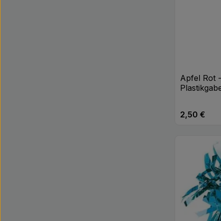
Apfel Rot 
Plastikgab
2,50 €
Regulärer Pr
Produk