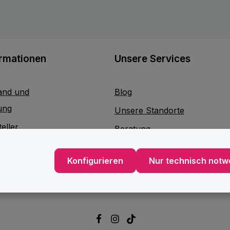
ormationen
Unsere Services
and und
Blog
ung
Unsere Standorte
eller
Beratung
Lieferservice
Konfigurieren
Nur technisch notw
akt
Verpackungsservice
atterieentsorgung
Dekorationsservice