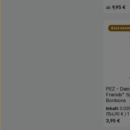
9,95 €
Regulärer Pr
ab
Bald wied
PEZ - Dais
Friends" S
Bonbons
Inhalt:
0.02
(154,90 € / 
3,95 €
Regulärer Pr