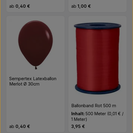
Regulärer Preis:
Regulärer Preis:
ab
0,40 €
ab
1,00 €
Sempertex Latexballon
Merlot Ø 30cm
Ballonband Rot 500 m
Inhalt:
500 Meter
(0,01 € /
1 Meter)
Regulärer Preis:
Regulärer Preis:
ab
0,40 €
3,95 €