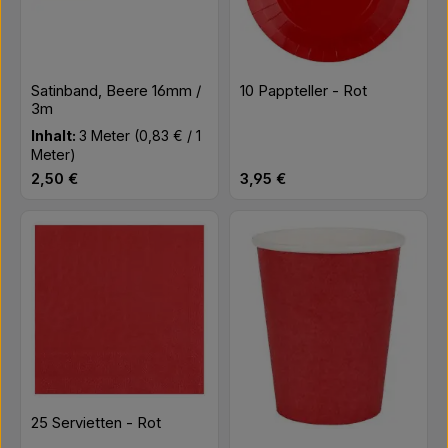
Satinband, Beere 16mm /
10 Pappteller - Rot
3m
Inhalt:
3 Meter
(0,83 € / 1
Meter)
Regulärer Preis:
Regulärer Preis:
2,50 €
3,95 €
25 Servietten - Rot