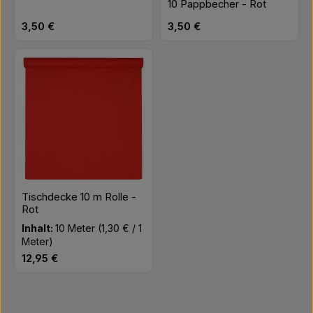
10 Pappbecher - Rot
Regulärer Preis:
Regulärer Preis:
3,50 €
3,50 €
Tischdecke 10 m Rolle -
Rot
Inhalt:
10 Meter
(1,30 € / 1
Meter)
Regulärer Preis:
12,95 €