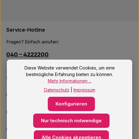
Service-Hotline
Fragen? Einfach anrufen:
040 – 4222200
Diese Website verwendet Cookies, um eine
Mo–Fr: 10:00 – 18:00 Uhr
bestmögliche Erfahrung bieten zu können.
Sa: 09:00 – 14:00 Uhr
Mehr Informationen ...
Datenschutz
|
Impressum
Oder über unser
Kontaktformular
.
Konfigurieren
Informationen
Nur technisch notwendige
Unsere Services
Alle Cookies akzeptieren