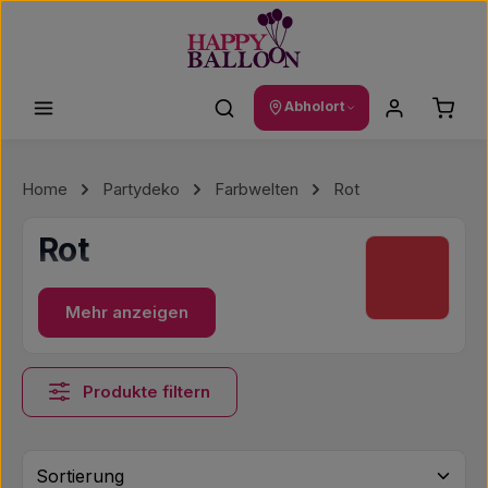
Zum Hauptinhalt springen
Waren
Abholort
Home
Partydeko
Farbwelten
Rot
Rot
Mehr anzeigen
Produkte filtern