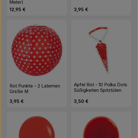
Meter)
Regulärer Preis:
Regulärer Preis:
12,95 €
3,95 €
Apfel Rot - 10 Polka Dots
Rot Punkte - 2 Laternen
Süßigkeiten Spitztüten
Größe M
Regulärer Preis:
Regulärer Preis:
3,95 €
3,50 €