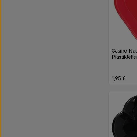
Casino Nac
Plastiktell
1,95 €
Regulärer Pr
Produk