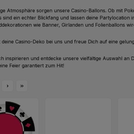
htige Atmosphäre sorgen unsere Casino-Ballons. Ob mit Po
s sind ein echter Blickfang und lassen deine Partylocation 
dekorationen wie Banner, Girlanden und Folienballons wir
zt deine Casino-Deko bei uns und freue Dich auf eine gelung
ch inspirieren und entdecke unsere vielfältige Auswahl an 
eine Feier garantiert zum Hit!
te