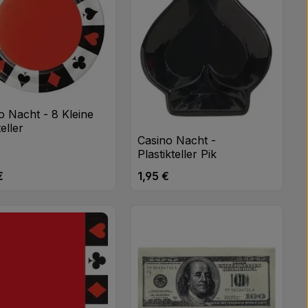
o Nacht - 8 Kleine
eller
Casino Nacht -
Plastikteller Pik
€
1,95 €
rer Preis:
Regulärer Preis:
n oder benutze die Schaltflächen um di
 gewünschten Wert ein oder benutze di
odukt Anzahl: Gib den gewünschten Wert
Produkt Anzahl: Gib 
Stk
Stk