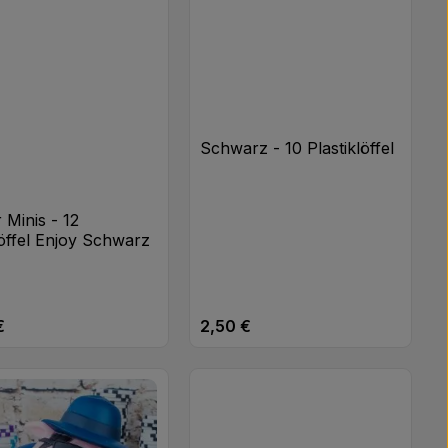
Schwarz - 10 Plastiklöffel
 Minis - 12
öffel Enjoy Schwarz
€
2,50 €
rer Preis:
Regulärer Preis:
n oder benutze die Schaltflächen um di
 gewünschten Wert ein oder benutze di
odukt Anzahl: Gib den gewünschten Wert
Produkt Anzahl: Gib 
Stk
Stk