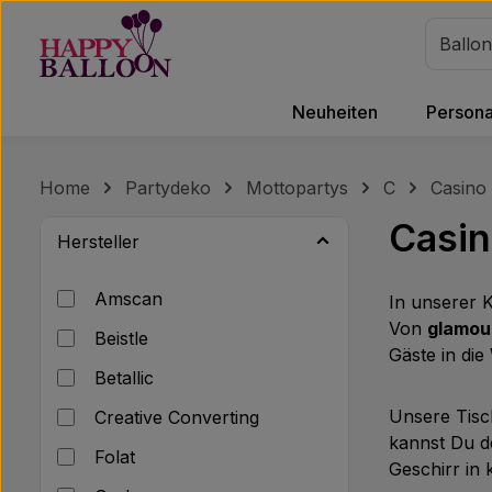
m Hauptinhalt springen
Zur Suche springen
Zur Hauptnavigation springen
Neuheiten
Personal
Home
Partydeko
Mottopartys
C
Casino
Casi
Hersteller
Amscan
In unserer 
Von
glamou
Beistle
Gäste in die
Betallic
Unsere Tisc
Creative Converting
kannst Du d
Folat
Geschirr in