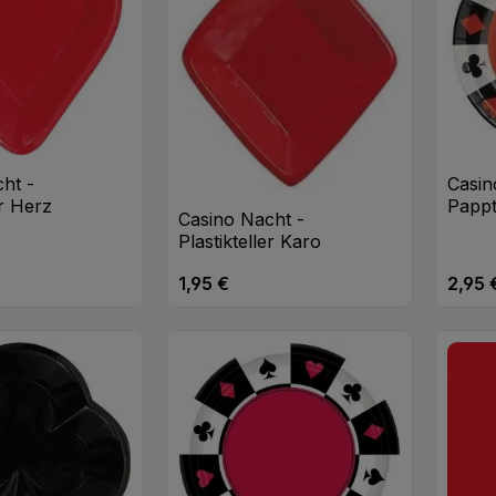
ht -
Casin
er Herz
Pappt
Casino Nacht -
Plastikteller Karo
1,95 €
2,95 
eis:
Regulärer Preis:
Regulä
t Anzahl: Gib den gewünschten Wert ei
Produkt Anzahl: Gib den
Pr
Stk
Stk