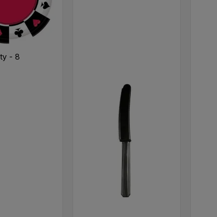
ty - 8