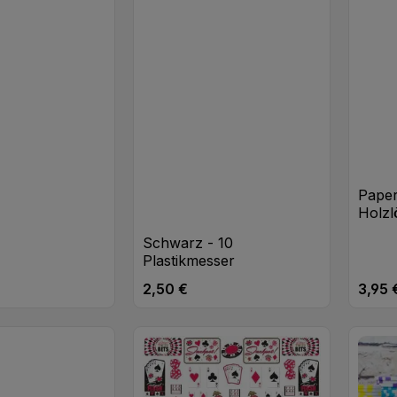
Paper
Holzl
Schwarz - 10
Plastikmesser
2,50 €
3,95 
eis:
Regulärer Preis:
Regulä
t Anzahl: Gib den gewünschten Wert ei
Produkt Anzahl: Gib den
Pr
Stk
Stk