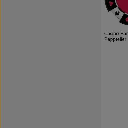
Casino Par
Pappteller