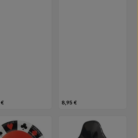
 €
8,95 €
rer Preis:
Regulärer Preis:
n oder benutze die Schaltflächen um di
 gewünschten Wert ein oder benutze di
odukt Anzahl: Gib den gewünschten Wert
Produkt Anzahl: Gib 
Stk
Stk