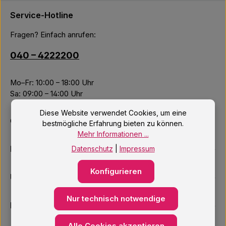
Service-Hotline
Fragen? Einfach anrufen:
040 – 4222200
Mo–Fr: 10:00 – 18:00 Uhr
Sa: 09:00 – 14:00 Uhr
Diese Website verwendet Cookies, um eine
Oder über unser
Kontaktformular
.
bestmögliche Erfahrung bieten zu können.
Mehr Informationen ...
Informationen
Datenschutz
|
Impressum
Konfigurieren
Unsere Services
Nur technisch notwendige
Newsletter
Alle Cookies akzeptieren