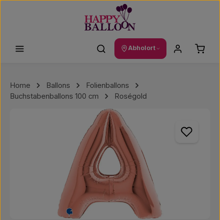
Zum Hauptinhalt springen
Waren
Abholort
Home
Ballons
Folienballons
Buchstabenballons 100 cm
Roségold
Bildergalerie überspringen