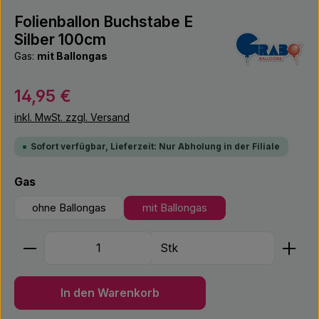
Folienballon Buchstabe E
Silber 100cm
Gas:
mit Ballongas
Regulärer Preis:
14,95 €
inkl. MwSt. zzgl. Versand
Sofort verfügbar, Lieferzeit: Nur Abholung in der Filiale
auswählen
Gas
ohne Ballongas
mit Ballongas
Produkt Anzahl: Gib den gewünschten Wert ein ode
Stk
In den Warenkorb