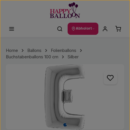
Zum Hauptinhalt springen
Waren
Abholort
Home
Ballons
Folienballons
Buchstabenballons 100 cm
Silber
Bildergalerie überspringen