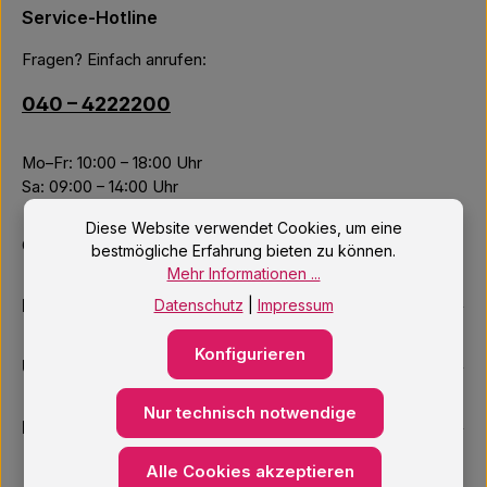
Service-Hotline
Fragen? Einfach anrufen:
040 – 4222200
Mo–Fr: 10:00 – 18:00 Uhr
Sa: 09:00 – 14:00 Uhr
Diese Website verwendet Cookies, um eine
Oder über unser
Kontaktformular
.
bestmögliche Erfahrung bieten zu können.
Mehr Informationen ...
Informationen
Datenschutz
|
Impressum
Konfigurieren
Unsere Services
Nur technisch notwendige
Newsletter
Alle Cookies akzeptieren