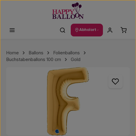
Zum Hauptinhalt springen
Waren
Abholort
Home
Ballons
Folienballons
Buchstabenballons 100 cm
Gold
Bildergalerie überspringen