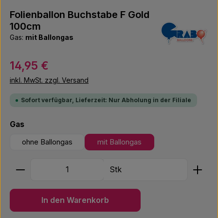
Folienballon Buchstabe F Gold
100cm
Gas:
mit Ballongas
Regulärer Preis:
14,95 €
inkl. MwSt. zzgl. Versand
Sofort verfügbar, Lieferzeit: Nur Abholung in der Filiale
auswählen
Gas
ohne Ballongas
mit Ballongas
Produkt Anzahl: Gib den gewünschten Wert ein ode
Stk
In den Warenkorb