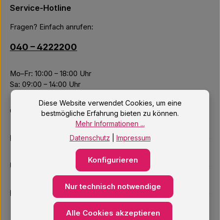
Service-Hotline
Fragen? Einfach anrufen:
040 – 4222200
Mo–Fr: 10:00 – 18:00 Uhr
Sa: 09:00 – 14:00 Uhr
Diese Website verwendet Cookies, um eine
Oder über unser
Kontaktformular
.
bestmögliche Erfahrung bieten zu können.
Mehr Informationen ...
Informationen
Datenschutz
|
Impressum
Konfigurieren
Unsere Services
Nur technisch notwendige
Newsletter
Alle Cookies akzeptieren