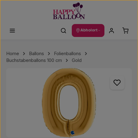
Zum Hauptinhalt springen
Waren
Abholort
Home
Ballons
Folienballons
Buchstabenballons 100 cm
Gold
Bildergalerie überspringen