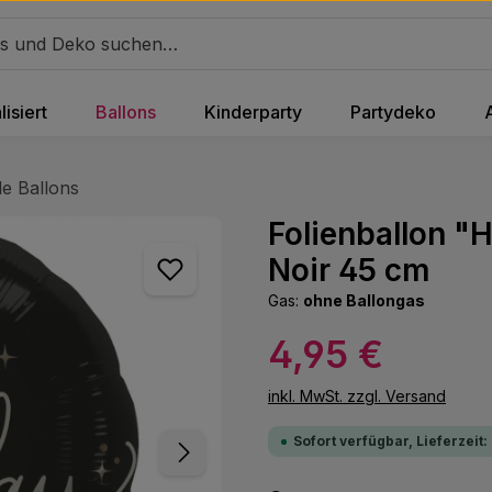
isiert
Ballons
Kinderparty
Partydeko
e Ballons
Folienballon "
Noir 45 cm
Gas:
ohne Ballongas
Regulärer Preis:
4,95 €
inkl. MwSt. zzgl. Versand
Sofort verfügbar, Lieferzeit: