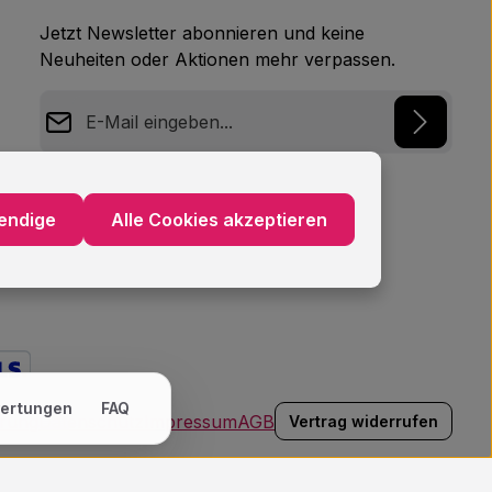
Jetzt Newsletter abonnieren und keine
Neuheiten oder Aktionen mehr verpassen.
E-Mail-Adresse*
Datenschutz
Ich habe die
Datenschutzbestimmungen
zur
endige
Alle Cookies akzeptieren
Kenntnis genommen und die
AGB
gelesen und
bin mit ihnen einverstanden.
*
ertungen
FAQ
hrung
Datenschutz
Impressum
AGB
Vertrag widerrufen