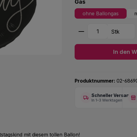
auswählen
Gas
ohne Ballongas
m
Produkt Anzahl: G
Stk
In den W
Produktnummer:
02-6869
Schneller Versand
In 1–3 Werktagen
tagskind mit diesem tollen Ballon!