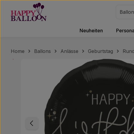
m Hauptinhalt springen
Zur Suche springen
Zur Hauptnavigation springen
Neuheiten
Personal
Home
Ballons
Anlässe
Geburtstag
Rund
Bildergalerie überspringen