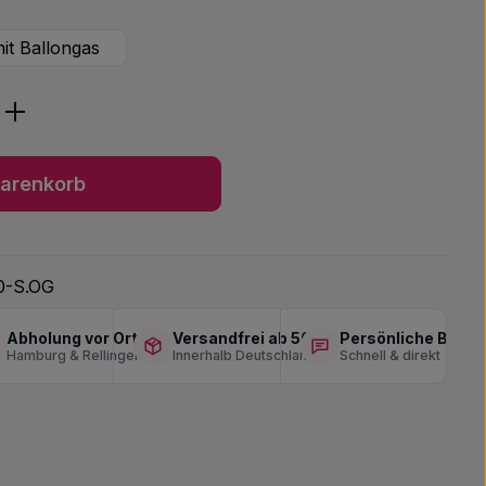
it Ballongas
ib den gewünschten Wert ein oder benu
arenkorb
0-S.OG
Abholung vor Ort
Versandfrei ab 50 €
Persönliche Berat
Hamburg & Rellingen
Innerhalb Deutschlands
Schnell & direkt