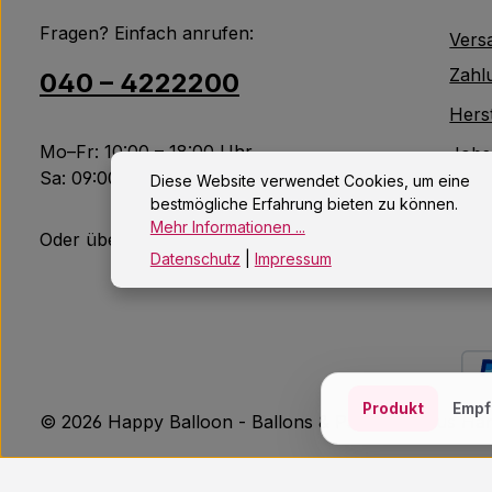
Fragen? Einfach anrufen:
Vers
Zahl
040 – 4222200
Herst
Mo–Fr: 10:00 – 18:00 Uhr
Jobs
Sa: 09:00 – 14:00 Uhr
Diese Website verwendet Cookies, um eine
Kont
bestmögliche Erfahrung bieten zu können.
Mehr Informationen ...
Altb
Oder über unser
Kontaktformular
.
Datenschutz
|
Impressum
Produkt
Empf
© 2026 Happy Balloon - Ballons & Partydeko aus H