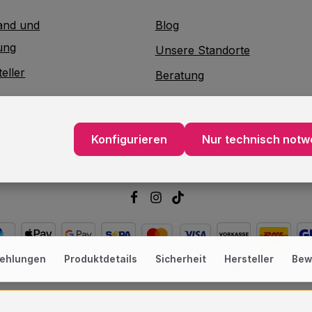
and und
Blog
ung
Unsere Standorte
eller
Beratung
Lieferservice
akt
Verpackungsservice
Konfigurieren
Nur technisch notw
atterieentsorgung
Dekorationsservice
ehlungen
Produktdetails
Sicherheit
Hersteller
Bew
amburg
Cookies
Widerrufsbele