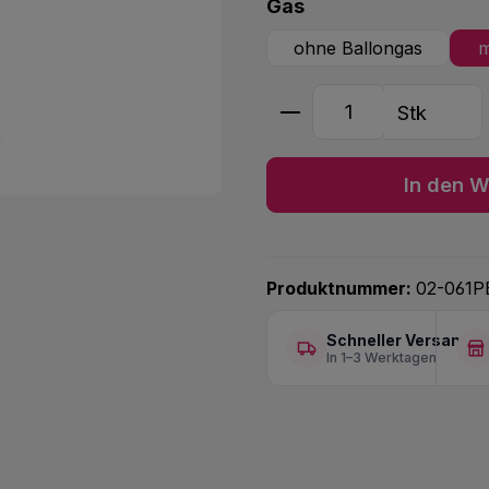
auswählen
Gas
ohne Ballongas
m
Produkt Anzahl: G
Stk
In den W
Produktnummer:
02-061P
Schneller Versand
In 1–3 Werktagen