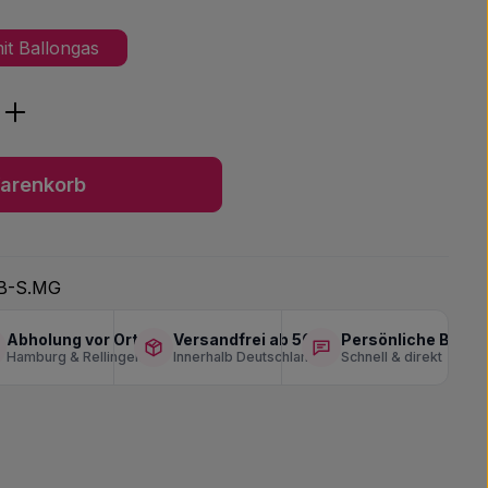
it Ballongas
ib den gewünschten Wert ein oder benu
arenkorb
B-S.MG
Abholung vor Ort
Versandfrei ab 50 €
Persönliche Berat
Hamburg & Rellingen
Innerhalb Deutschlands
Schnell & direkt