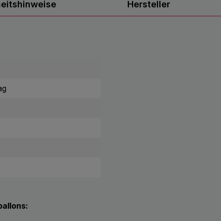
heitshinweise
Hersteller
ag
allons: