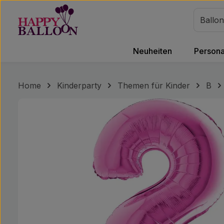
m Hauptinhalt springen
Zur Suche springen
Zur Hauptnavigation springen
Neuheiten
Personal
Home
Kinderparty
Themen für Kinder
B
Bildergalerie überspringen