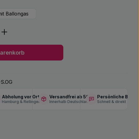
it Ballongas
ib den gewünschten Wert ein oder benu
arenkorb
-S.OG
Abholung vor Ort
Versandfrei ab 50 €
Persönliche Berat
Hamburg & Rellingen
Innerhalb Deutschlands
Schnell & direkt