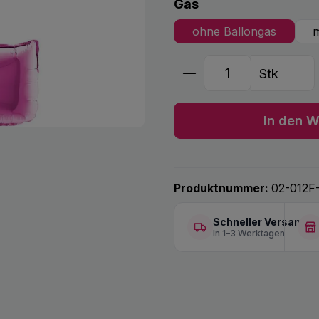
auswählen
Gas
ohne Ballongas
m
Produkt Anzahl: G
Stk
In den W
Produktnummer:
02-012F
Schneller Versand
In 1–3 Werktagen