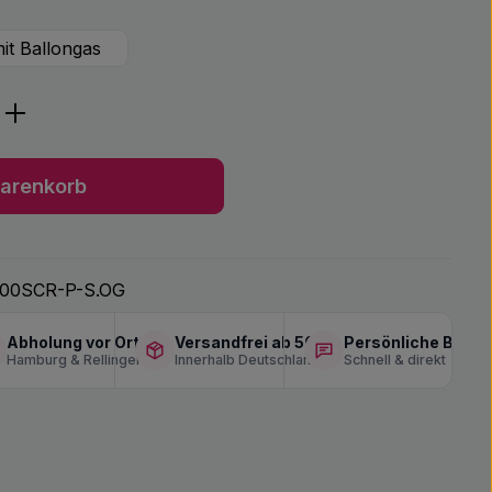
it Ballongas
ib den gewünschten Wert ein oder benu
arenkorb
00SCR-P-S.OG
Abholung vor Ort
Versandfrei ab 50 €
Persönliche Berat
Hamburg & Rellingen
Innerhalb Deutschlands
Schnell & direkt