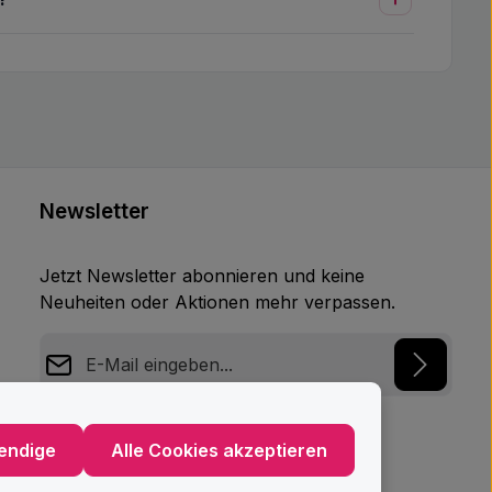
Newsletter
Jetzt Newsletter abonnieren und keine
Neuheiten oder Aktionen mehr verpassen.
E-Mail-Adresse*
Datenschutz
endige
Alle Cookies akzeptieren
Ich habe die
Datenschutzbestimmungen
zur
Kenntnis genommen und die
AGB
gelesen und