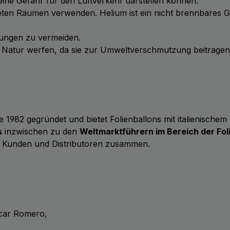
ie eine Gefahr für den Luftverkehr darstellen können.
üfteten Räumen verwenden. Helium ist ein nicht brennbares 
tzungen zu vermeiden.
ie Natur werfen, da sie zur Umweltverschmutzung beitrage
 1982 gegründet und bietet Folienballons mit italienische
s
inzwischen zu den
Weltmarktführern im Bereich der Fol
 Kunden und Distributoren zusammen.
scar Romero,