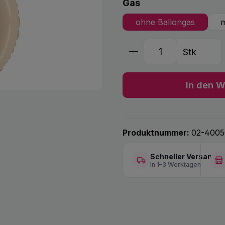
auswählen
Gas
ohne Ballongas
m
Produkt Anzahl: G
Stk
In den W
Produktnummer:
02-4005
Schneller Versand
In 1–3 Werktagen