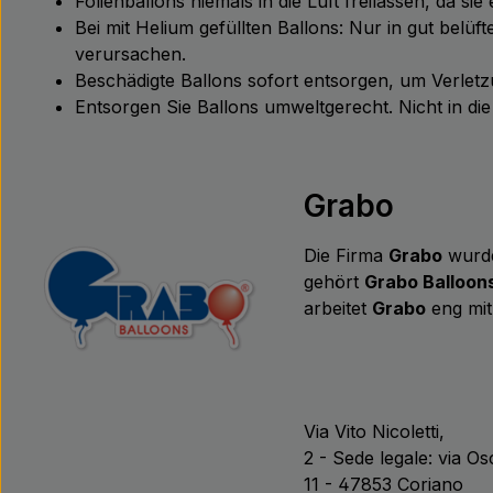
Folienballons niemals in die Luft freilassen, da s
Bei mit Helium gefüllten Ballons: Nur in gut bel
verursachen.
Beschädigte Ballons sofort entsorgen, um Verle
Entsorgen Sie Ballons umweltgerecht. Nicht in d
Grabo
Die Firma
Grabo
wurde
gehört
Grabo Balloon
arbeitet
Grabo
eng mit
Via Vito Nicoletti,
2 - Sede legale: via O
11 - 47853 Coriano