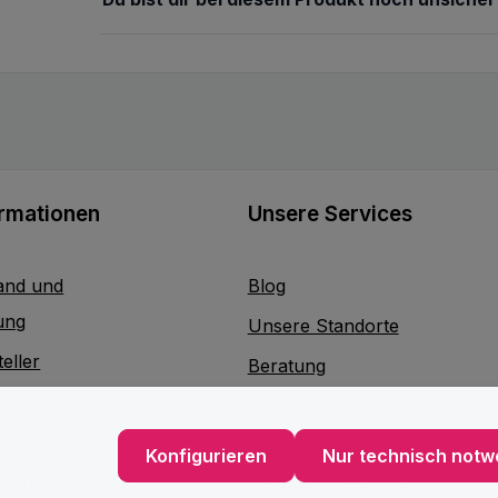
ormationen
Unsere Services
and und
Blog
ung
Unsere Standorte
eller
Beratung
Lieferservice
akt
Verpackungsservice
Konfigurieren
Nur technisch notw
atterieentsorgung
Dekorationsservice