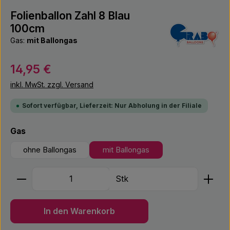
Folienballon Zahl 8 Blau
100cm
Gas:
mit Ballongas
Regulärer Preis:
14,95 €
inkl. MwSt. zzgl. Versand
Sofort verfügbar, Lieferzeit: Nur Abholung in der Filiale
auswählen
Gas
ohne Ballongas
mit Ballongas
Produkt Anzahl: Gib den gewünschten Wert ein ode
Stk
In den Warenkorb