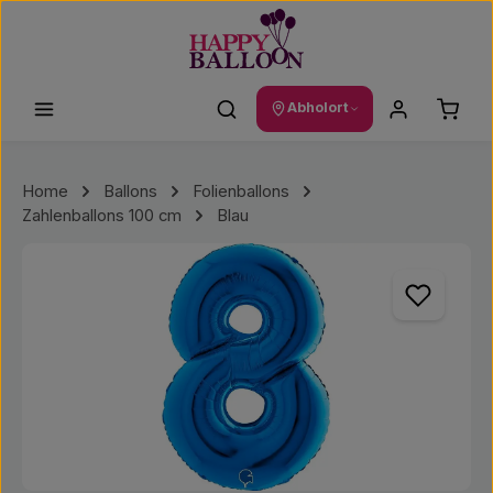
Zum Hauptinhalt springen
Waren
Abholort
Home
Ballons
Folienballons
Zahlenballons 100 cm
Blau
Bildergalerie überspringen